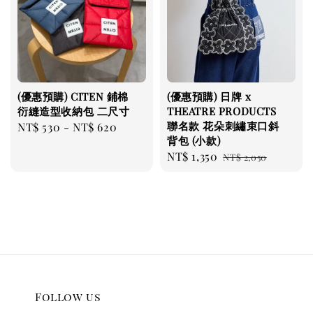
(優惠預購) CITEN 鋪棉
(優惠預購) 日牌 x
衍縫造型收納包 二尺寸
THEATRE PRODUCTS
聯名款 花朵刺繡束口斜
Regular
NT$ 530
-
NT$ 620
背包 (小款)
price
Sale
NT$ 1,350
Regular
NT$ 2,050
price
price
Follow us