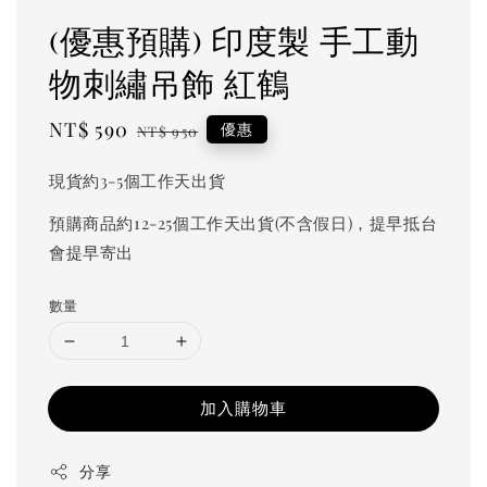
(優惠預購) 印度製 手工動
物刺繡吊飾 紅鶴
Sale
NT$ 590
Regular
優惠
NT$ 950
price
price
現貨約3-5個工作天出貨
預購商品約12-25個工作天出貨(不含假日)，提早抵台
會提早寄出
數量
加入購物車
分享