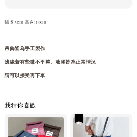
幅:8.5cm 高さ:13cm
吊飾皆為手工製作
邊緣若有些微不平整、液膠皆為正常情況
請可以接受再下單
我猜你喜歡
優惠