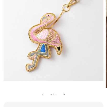
1
/
7