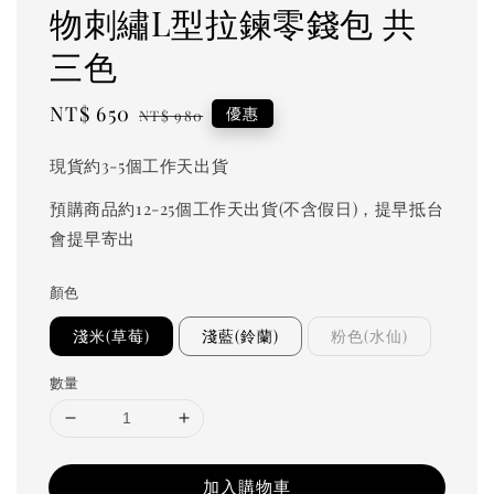
物刺繡L型拉鍊零錢包 共
三色
Sale
NT$ 650
Regular
優惠
NT$ 980
price
price
現貨約3-5個工作天出貨
預購商品約12-25個工作天出貨(不含假日)，提早抵台
會提早寄出
顏色
淺米(草莓)
淺藍(鈴蘭)
粉色(水仙)
數量
加入購物車