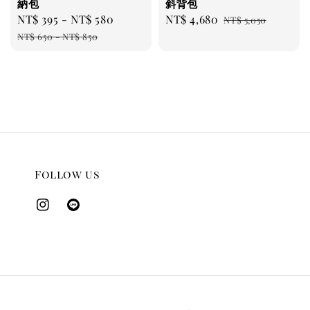
納包
斜背包
Sale
NT$ 395
-
NT$ 580
Regular
Sale
NT$ 4,680
Regular
NT$ 5,050
price
price
price
price
NT$ 650
-
NT$ 850
Follow us