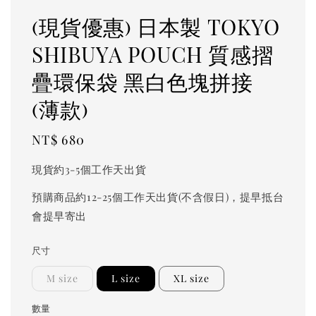
(現貨優惠) 日本製 TOKYO
SHIBUYA POUCH 質感摺
疊環保袋 黑白色塊拼接
(薄款)
Regular
NT$ 680
price
現貨約3-5個工作天出貨
預購商品約12-25個工作天出貨(不含假日)，提早抵台
會提早寄出
尺寸
M size
L size
XL size
數量