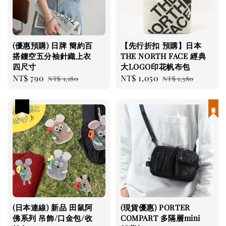
(優惠預購) 日牌 簡約百
【先行折扣 預購】日本
搭鏤空五分袖針織上衣
THE NORTH FACE 經典
四尺寸
大LOGO印花帆布包
Sale
NT$ 790
Regular
Sale
NT$ 1,050
Regular
NT$ 1,180
NT$ 1,380
price
price
price
price
優惠
現貨優惠
(日本連線) 新品 田鼠阿
(現貨優惠) PORTER
佛系列 吊飾/口金包/收
COMPART 多隔層mini