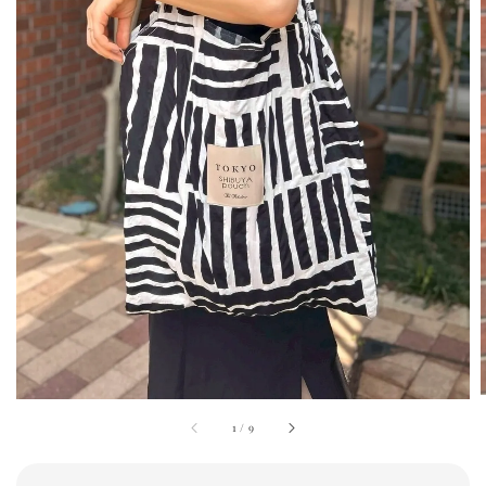
1
/
9