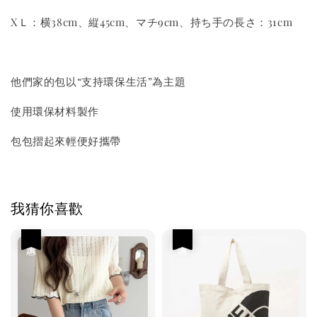
XＬ：横38cm、縦45cm、マチ9cm、持ち手の長さ：31cm
他們家的包以“支持環保生活”為主題
使用環保材料製作
包包摺起來輕便好攜帶
我猜你喜歡
優惠
優惠