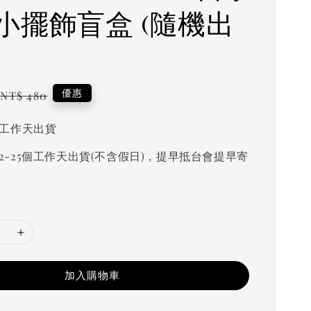
小擺飾盲盒 (隨機出
Regular
優惠
NT$ 480
price
個工作天出貨
2-25個工作天出貨(不含假日)，提早抵台會提早寄
加入購物車