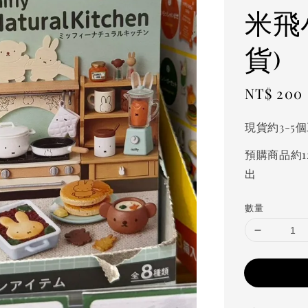
米飛
貨)
Sale
NT$ 200
price
現貨約3-5
預購商品約1
出
數量