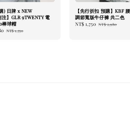
) 日牌 x NEW
【先行折扣 預購】KBF 
注】GLR 9TWENTY 電
調節寬版牛仔褲 共二色
go棒球帽
Sale
NT$ 1,750
Regular
NT$ 2,980
80
Regular
price
price
NT$ 1,550
price