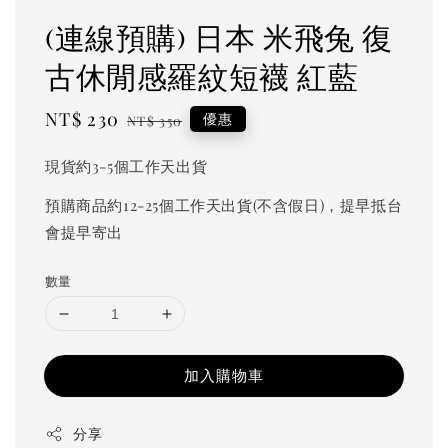
(連線預購) 日本 米飛兔 復
古休閒感羅紋短襪 紅藍
Sale
NT$ 230
Regular
優惠
NT$ 350
price
price
現貨約3-5個工作天出貨
預購商品約12-25個工作天出貨(不含假日)，提早抵台
會提早寄出
數量
加入購物車
分享