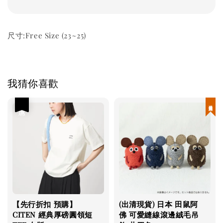
尺寸:Free Size (23~25)
我猜你喜歡
優惠
現貨優惠
【先行折扣 預購】
(出清現貨) 日本 田鼠阿
CITEN 經典厚磅圓領短
佛 可愛縫線滾邊絨毛吊