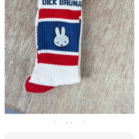
1
/
1