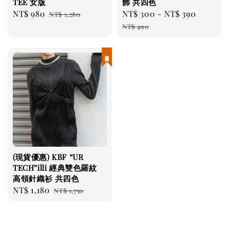
TEE 女版
飾 共四色
Sale
NT$ 980
Regular
Sale
NT$ 300
-
NT$ 390
Regula
NT$ 1,280
price
price
price
price
NT$ 490
現貨優惠
(現貨優惠) KBF “UR
TECH”illi 經典雙色羅紋
高領針織衫 共四色
Sale
NT$ 1,180
Regular
NT$ 1,750
price
price