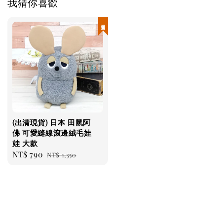
我猜你喜歡
現貨優惠
(出清現貨) 日本 田鼠阿
佛 可愛縫線滾邊絨毛娃
娃 大款
Sale
NT$ 790
Regular
NT$ 1,350
price
price