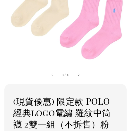
1
/
6
(現貨優惠) 限定款 POLO
經典logo電繡 羅紋中筒
襪 2雙一組（不拆售）粉