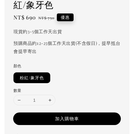
紅/象牙色
Sale
NT$ 690
Regular
優惠
NT$ 750
price
price
現貨約3-5個工作天出貨
預購商品約12-25個工作天出貨(不含假日)，提早抵台
會提早寄出
顏色
粉紅/象牙色
數量
加入購物車