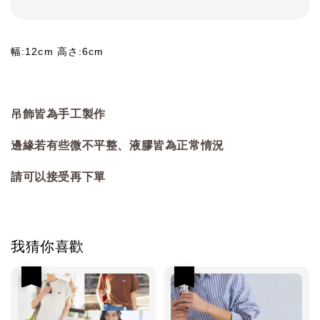
幅:12cm 高さ:6cm
吊飾皆為手工製作
邊緣若有些微不平整、液膠皆為正常情況
請可以接受再下單
我猜你喜歡
優惠
優惠