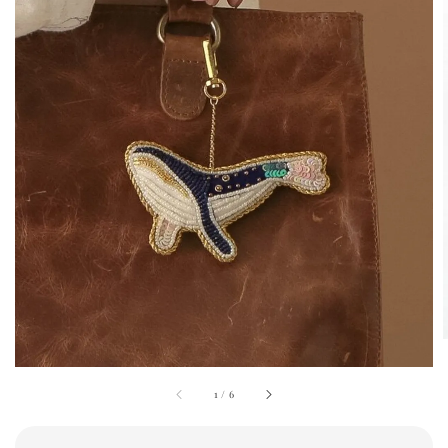
1
/
6