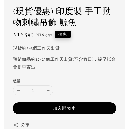
(現貨優惠) 印度製 手工動
物刺繡吊飾 鯨魚
Sale
NT$ 590
Regular
優惠
NT$ 950
price
price
現貨約3-5個工作天出貨
預購商品約12-25個工作天出貨(不含假日)，提早抵台
會提早寄出
數量
加入購物車
分享