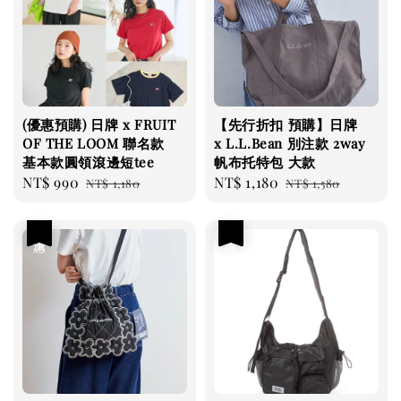
(優惠預購) 日牌 x FRUIT
【先行折扣 預購】日牌
OF THE LOOM 聯名款
x L.L.Bean 別注款 2way
基本款圓領滾邊短tee
帆布托特包 大款
Sale
NT$ 990
Regular
Sale
NT$ 1,180
Regular
NT$ 1,180
NT$ 1,580
price
price
price
price
優惠
優惠