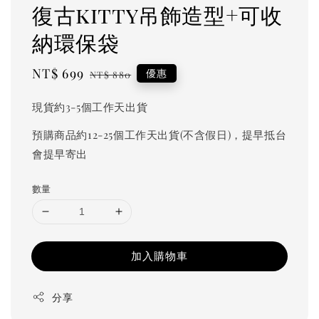
復古kitty吊飾造型+可收
納環保袋
Sale
NT$ 699
Regular
優惠
NT$ 880
price
price
現貨約3-5個工作天出貨
預購商品約12-25個工作天出貨(不含假日)，提早抵台
會提早寄出
數量
加入購物車
分享