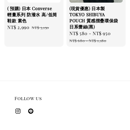
( 預購) 日本 Converse
(現貨優惠) 日本製
輕量系列 防潑水 高/低筒
TOKYO SHIBUYA
鞋款 素色
POUCH 質感摺疊環保袋
日系蕾絲(黑)
Sale
NT$ 2,990
Regular
NT$ 3,150
Sale
NT$ 580
-
NT$ 950
Regula
price
price
price
price
NT$ 680
-
NT$ 1,180
Follow us