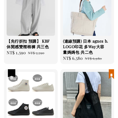
【先行折扣 預購】 KBF
(連線預購) 日本 agnes b.
休閒感雙褶棉褲 共三色
LOGO印花 多Way大容
量媽媽包 共二色
Sale
NT$ 1,590
Regular
NT$ 2,290
Sale
NT$ 6,580
Regular
price
price
NT$ 6,980
price
price
優惠
現貨優惠