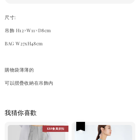
尺寸:
吊飾 H12×W11×D8cm
BAG W27xH48cm
購物袋薄薄的
可以摺疊收納在吊飾內
我猜你喜歡
優惠
KBF會員折扣