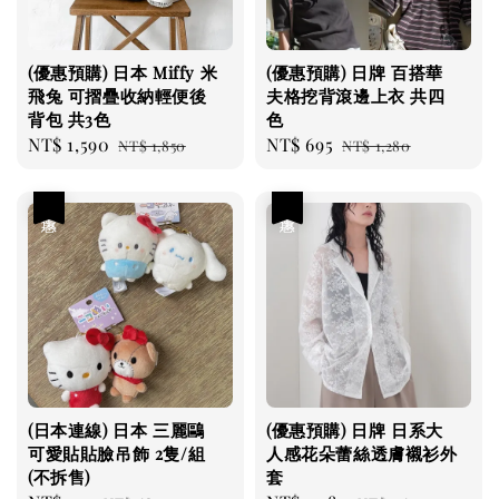
(優惠預購) 日本 Miffy 米
(優惠預購) 日牌 百搭華
飛兔 可摺疊收納輕便後
夫格挖背滾邊上衣 共四
背包 共3色
色
Sale
NT$ 1,590
Regular
Sale
NT$ 695
Regular
NT$ 1,850
NT$ 1,280
price
price
price
price
優惠
優惠
(日本連線) 日本 三麗鷗
(優惠預購) 日牌 日系大
可愛貼貼臉吊飾 2隻/組
人感花朵蕾絲透膚襯衫外
(不拆售)
套