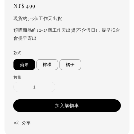
Regular
NT$ 499
price
現貨約3-5個工作天出貨
預購商品約12-25個工作天出貨(不含假日)，提早抵台
會提早寄出
款式
蘋果
檸檬
橘子
數量
加入購物車
分享