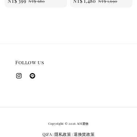
Sale
NT$ 399
Regular
Sale
NT$ 1,480
Regular
NT$ 680
NT$ 1,690
price
price
price
price
Follow us
Copyright © 2026 AOI選物
Q&A
隱私政策
退換貨政策
|
|