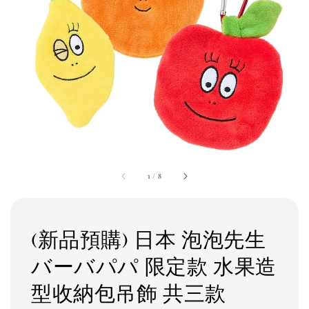
1
/
8
(新品預購) 日本 泡泡先生
バーバパパ 限定款 水果造
型收納包吊飾 共三款