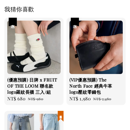
我猜你喜歡
優惠
優惠
(優惠預購) 日牌 x FRUIT
(VIP優惠預購) The
OF THE LOOM 聯名款
North Face 經典牛革
logo羅紋長襪 三入/組
logo壓紋零錢包
Sale
NT$ 680
Regular
Sale
NT$ 1,980
Regular
NT$ 980
NT$ 2,480
price
price
price
price
現貨優惠