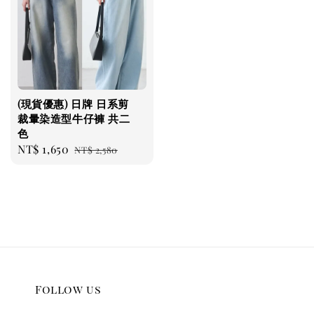
(現貨優惠) 日牌 日系剪
裁暈染造型牛仔褲 共二
色
Sale
NT$ 1,650
Regular
NT$ 2,580
price
price
Follow us