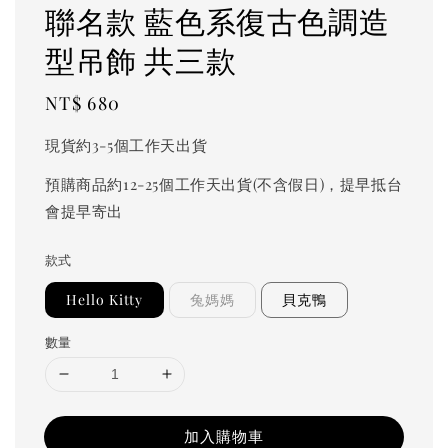
聯名款 藍色系復古色調造
型吊飾 共三款
Regular
NT$ 680
price
現貨約3-5個工作天出貨
預購商品約12-25個工作天出貨(不含假日)，提早抵台
會提早寄出
款式
Hello Kitty
兔媽媽
貝克鴨
數量
加入購物車