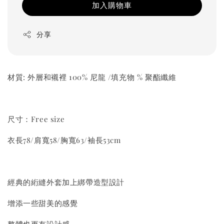
加入購物車
分享
材質: 外層和襯裡 100% 尼龍 /填充物 % 聚酯纖維
尺寸：Free size
衣長78/肩寬58/胸寬63/袖長53cm
經典的絎縫外套加上綁帶造型設計
增添一些甜美的感覺