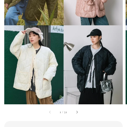
1
/
31