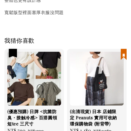
整體也更有設計感
寬鬆版型裡面塞厚衣服沒問題
我猜你喜歡
優惠
現貨優惠
(優惠預購) 日牌 <抗菌防
(出清現貨) 日本 店鋪限
臭・接触冷感> 百搭圓領
定 Peanuts 實用可收納
短tee 三尺寸
環保購物袋 (附背帶)
Sale
NT$ 790
Regular
Sale
NT$ 1,180
Regular
NT$ 900
NT$ 1,380