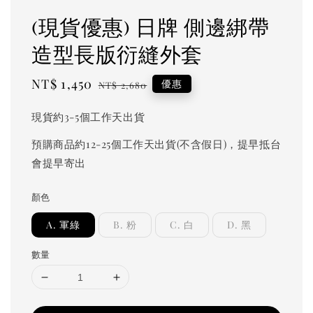
(現貨優惠) 日牌 側邊綁帶
造型長版衍縫外套
Sale
NT$ 1,450
Regular
優惠
NT$ 2,680
price
price
現貨約3-5個工作天出貨
預購商品約12-25個工作天出貨(不含假日)，提早抵台
會提早寄出
顏色
A. 軍綠
B. 粉
C. 白
D. 黑
數量