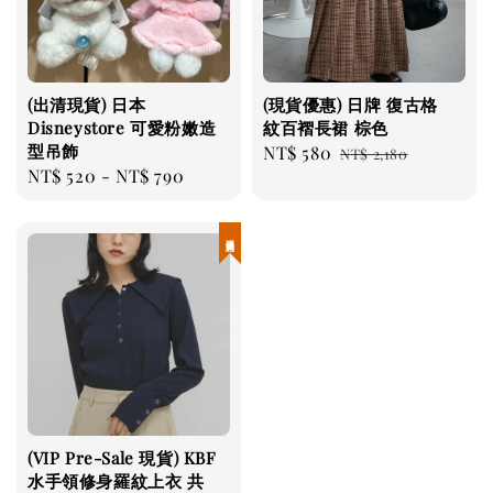
(出清現貨) 日本
(現貨優惠) 日牌 復古格
Disneystore 可愛粉嫩造
紋百褶長裙 棕色
型吊飾
Sale
NT$ 580
Regular
NT$ 2,180
Regular
NT$ 520
-
NT$ 790
price
price
price
現貨優惠
(VIP Pre-Sale 現貨) KBF
水手領修身羅紋上衣 共