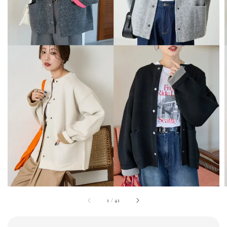
1
/
41