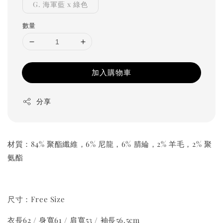
G. 海軍藍 x 綠色
數量
加入購物車
分享
材質：84% 聚酯纖維，6% 尼龍，6% 腈綸，2% 羊毛，2% 聚
氨酯
尺寸：Free Size
衣長62 / 身寬61 / 肩寬53 / 袖長56.5cm