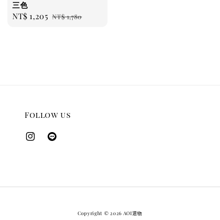
三色
Sale
NT$ 1,205
Regular
NT$ 1,780
price
price
Follow us
Copyright © 2026 AOI選物