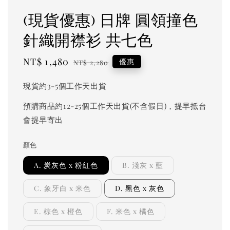
(現貨優惠) 日牌 圓領撞色
針織開襟衫 共七色
Sale
NT$ 1,480
Regular
優惠
NT$ 2,280
price
price
現貨約3-5個工作天出貨
預購商品約12-25個工作天出貨(不含假日)，提早抵台
會提早寄出
顏色
A. 炭灰色 x 粉紅色
B. 淺灰 x 藍
C. 象牙白 x 米色
D. 黑色 x 灰色
E. 棕色 x 橙色
F. 米色 x 橘色