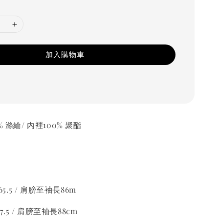
加入購物車
 滌綸/ 內裡100% 聚酯
65.5 / 肩膀至袖長86m
67.5 / 肩膀至袖長88cm