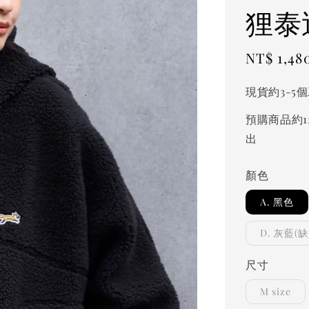
狸泰
Sale
NT$ 1,48
price
現貨約3-5
預購商品約1
出
顏色
A. 黑色
D. 灰藍(缺
尺寸
M size