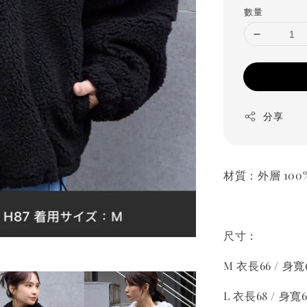
數量
分享
材質：外層 100%
尺寸：
M 衣長66 / 身寬
L 衣長68 / 身寬