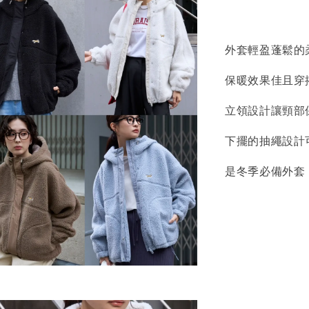
外套輕盈蓬鬆的
保暖效果佳且穿
立領設計讓頸部
下擺的抽繩設計
是冬季必備外套