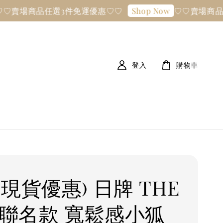
商品任選3件免運優惠♡♡
♡♡賣場商品任選3件
Shop Now
登入
購物車
現貨優惠) 日牌 THE
X 聯名款 寬鬆感小狐