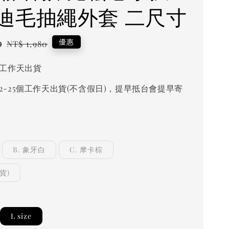
迪毛抽繩外套 二尺寸
0
Regular
優惠
NT$ 1,980
price
個工作天出貨
2-25個工作天出貨(不含假日)，提早抵台會提早寄
B. 象牙白
C. 摩卡棕
貨)
L size