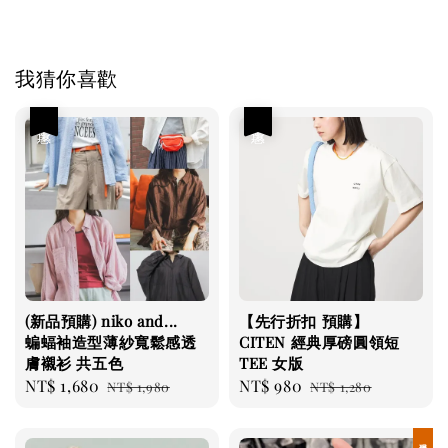
我猜你喜歡
優惠
優惠
(新品預購) niko and...
【先行折扣 預購】
蝙蝠袖造型薄紗寬鬆感透
CITEN 經典厚磅圓領短
膚襯衫 共五色
TEE 女版
Sale
NT$ 1,680
Regular
Sale
NT$ 980
Regular
NT$ 1,980
NT$ 1,280
price
price
price
price
現貨優惠