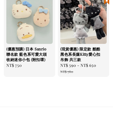
(優惠預購) 日本 Sanrio
(現貨優惠) 限定款 酷酷
聯名款 藍色系可愛大頭
黑色系長腿Kitty愛心扣
收納迷你小包 (附扣環)
吊飾 共三款
Regular
NT$ 750
Sale
NT$ 590
-
NT$ 650
Regula
price
price
price
NT$ 780