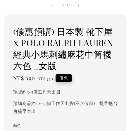
1
/
9
(優惠預購) 日本製 靴下屋
x POLO RALPH LAUREN
經典小馬刺繡麻花中筒襪
六色 _女版
Sale
NT$ 690
Regular
優惠
NT$ 750
price
price
現貨約3-5個工作天出貨
預購商品約12-25個工作天出貨(不含假日)，提早抵台
會提早寄出
顏色