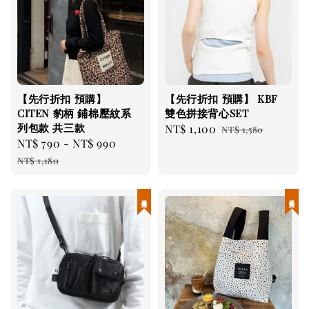
【先行折扣 預購】
【先行折扣 預購】 KBF
CITEN 豹柄 鋪棉壓紋系
雙色拼接背心SET
列包款 共三款
Sale
NT$ 1,100
Regular
NT$ 1,580
Sale
NT$ 790
-
NT$ 990
Regular
price
price
price
price
NT$ 1,180
現貨優惠
現貨優惠