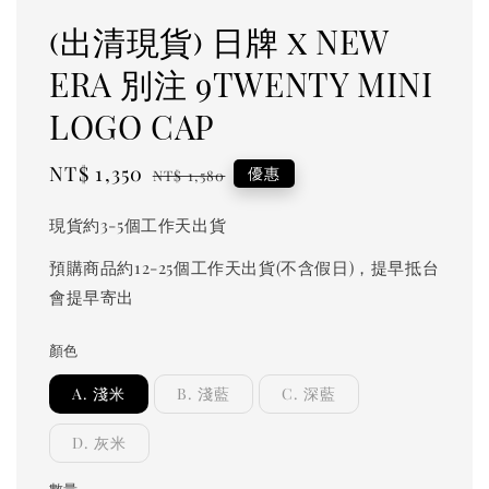
(出清現貨) 日牌 x NEW
ERA 別注 9TWENTY MINI
LOGO CAP
Sale
NT$ 1,350
Regular
優惠
NT$ 1,580
price
price
現貨約3-5個工作天出貨
預購商品約12-25個工作天出貨(不含假日)，提早抵台
會提早寄出
顏色
A. 淺米
B. 淺藍
C. 深藍
D. 灰米
數量