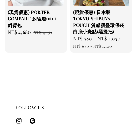
(現貨優惠) PORTER
(現貨優惠) 日本製
COMPART 多隔層mini
TOKYO SHIBUYA
斜背包
POUCH 質感摺疊環保袋
白底小斑點(黑提把)
Sale
NT$ 4,680
Regular
NT$ 5,050
Sale
NT$ 580
-
NT$ 1,050
Regul
price
price
price
price
NT$ 630
-
NT$ 1,100
Follow us