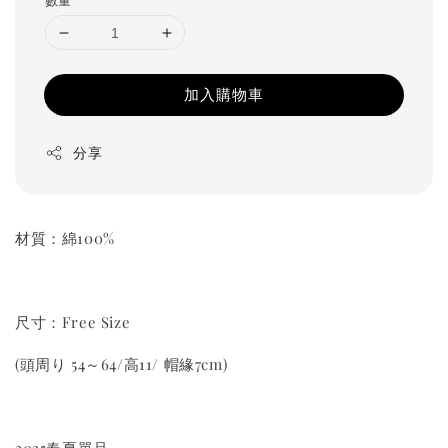
加入購物車
分享
材質：綿100%
尺寸：Free Size
(頭周り 54～64/高11/ 帽緣7cm)