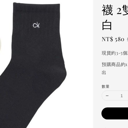
襪 
白
Sale
NT$ 580
price
現貨約3-5
預購商品約1
出
數量