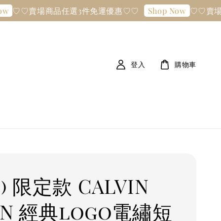
♡♡賣場商品任選3件免運優惠♡♡
♡♡賣場商
Shop Now
登入
購物車
) 限定款 CALVIN
IN 經典logo電繡短