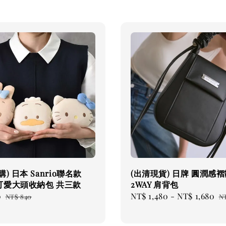
) 日本 Sanrio聯名款
(出清現貨) 日牌 圓潤感
可愛大頭收納包 共三款
2WAY 肩背包
0
Regular
Sale
NT$ 1,480
-
NT$ 1,680
R
NT$ 840
NT
price
price
p