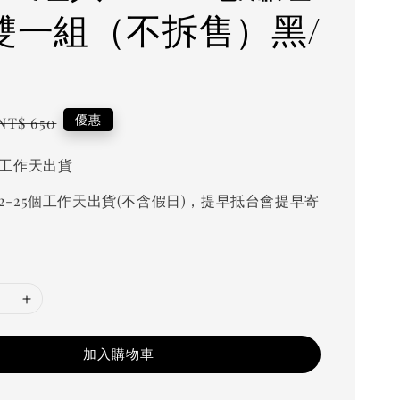
2雙一組（不拆售）黑/
Regular
優惠
NT$ 650
price
個工作天出貨
2-25個工作天出貨(不含假日)，提早抵台會提早寄
加入購物車