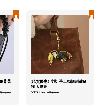
現貨優惠
現貨優惠
褶皺背帶
(現貨優惠) 度製 手工動物刺繡吊
飾 大嘴鳥
egular
Sale
NT$ 590
Regular
$ 1,790
NT$ 950
rice
price
price