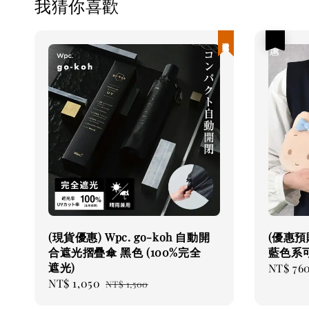
我猜你喜歡
現貨優惠
優惠
(現貨優惠) Wpc. go-koh 自動開
(優惠預購
合遮光摺疊傘 黑色 (100%完全
藍色系
遮光)
Sale
NT$ 76
Sale
NT$ 1,050
Regular
price
NT$ 1,500
price
price