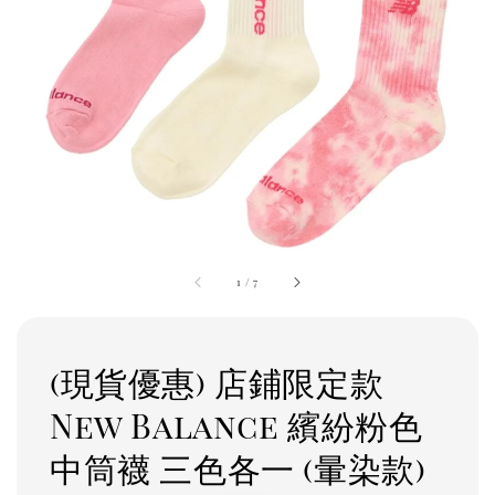
1
/
7
(現貨優惠) 店鋪限定款
New Balance 繽紛粉色
中筒襪 三色各一 (暈染款)