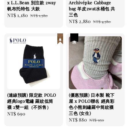
x L.L.Bean 別注款 2way
Archivépke Cabbage
帆布托特包 大款
bag 羊皮2wat水桶包 共
三色
Sale
NT$ 1,180
Regular
NT$ 1,580
Sale
NT$ 2,880
Regular
price
price
NT$ 4,580
price
price
日本連線
優惠
(連線預購) 限定款 POLO
(優惠預購) 日本製 靴下
經典logo電繡 羅紋低筒
屋 x POLO聯名 經典彩
襪 2雙一組（不拆售）
色小熊刺繡羅中筒紋襪
三色 (女生)
Regular
NT$ 690
Sale
NT$ 880
Regular
price
NT$ 950
price
price