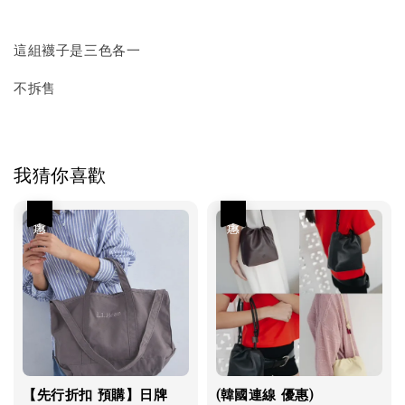
這組襪子是三色各一
不拆售
我猜你喜歡
優惠
優惠
【先行折扣 預購】日牌
(韓國連線 優惠)