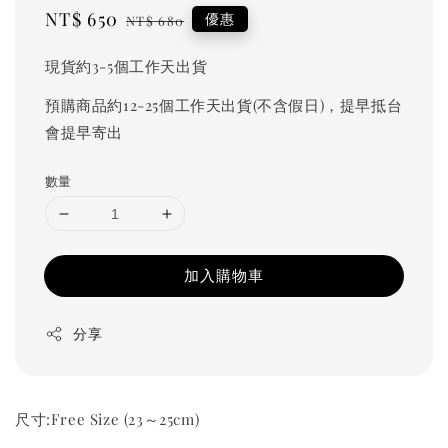
Sale
NT$ 650
Regular
優惠
NT$ 680
price
price
現貨約3-5個工作天出貨
預購商品約12-25個工作天出貨(不含假日)，提早抵台
會提早寄出
數量
加入購物車
分享
尺寸:Free Size (23～25cm)