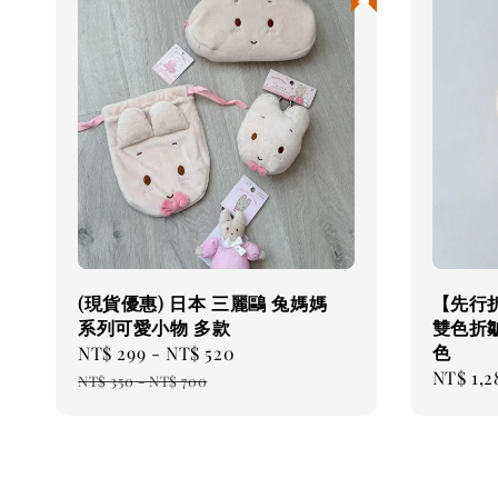
(現貨優惠) 日本 三麗鷗 兔媽媽
【先行折
系列可愛小物 多款
雙色折
色
Sale
NT$ 299
-
NT$ 520
Regular
Sale
NT$ 1,2
price
price
NT$ 350
-
NT$ 700
price