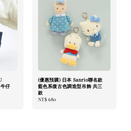
U
(優惠預購) 日本 Sanrio聯名款
款 牛仔
藍色系復古色調造型吊飾 共三
款
Regular
NT$ 680
price