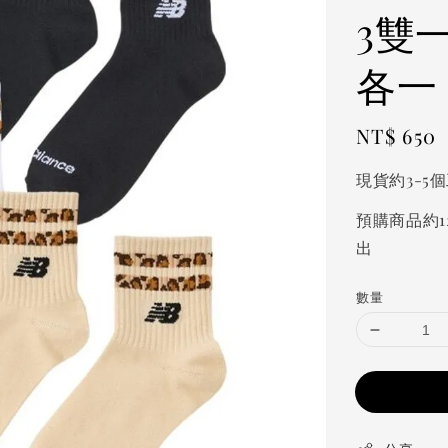
3雙
各一
Regular
NT$ 650
price
現貨約3-5
預購商品約1
出
數量