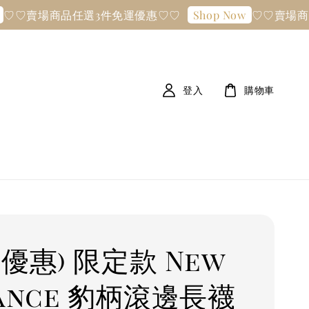
♡賣場商品任選3件免運優惠♡♡
♡♡賣場商品任
Shop Now
登入
購物車
優惠) 限定款 New
lance 豹柄滾邊長襪