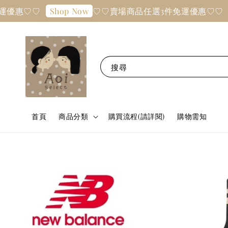
惠♡♡
♡♡賣場商品任選3件免運優惠♡♡
Shop Now
Sh
搜尋
首頁
商品分類
購買流程(請詳閱)
購物需知