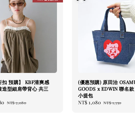
扣 預購】 KBF清爽感
(優惠預購) 原田治 OSAM
皺造型細肩帶背心 共三
GOODS x EDWIN 聯名
小提包
80
Regular
Sale
NT$ 1,080
Regular
NT$ 2,080
NT$ 1,350
price
price
price