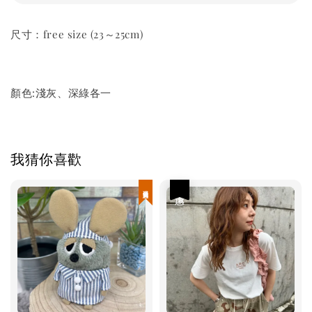
尺寸：free size (23～25cm)
顏色:淺灰、深綠各一
我猜你喜歡
現貨優惠
優惠