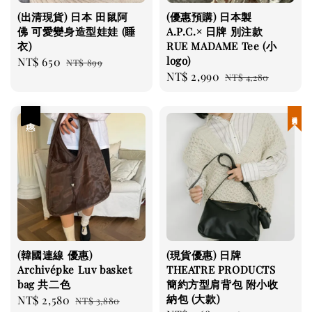
(出清現貨) 日本 田鼠阿
(優惠預購) 日本製
佛 可愛變身造型娃娃 (睡
A.P.C.× 日牌 別注款
衣)
RUE MADAME Tee (小
logo)
Sale
NT$ 650
Regular
NT$ 899
Sale
NT$ 2,990
Regular
price
price
NT$ 4,280
price
price
優惠
現貨優惠
(韓國連線 優惠)
(現貨優惠) 日牌
Archivépke Luv basket
THEATRE PRODUCTS
bag 共二色
簡約方型肩背包 附小收
納包 (大款)
Sale
NT$ 2,580
Regular
NT$ 3,880