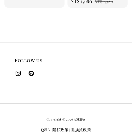
Sale
NT$ 1,680
Regular
price
price
NT$ 2,380
price
price
Follow us
Copyright © 2026 AOI選物
Q&A
隱私政策
退換貨政策
|
|