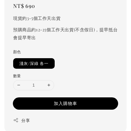
Regular
NT$ 690
price
現貨約3-5個工作天出貨
預購商品約12-25個工作天出貨(不含假日)，提早抵台
會提早寄出
顏色
淺灰/深綠 各一
數量
加入購物車
分享