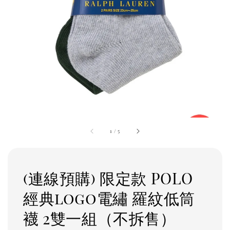
1
/
5
(連線預購) 限定款 POLO
經典logo電繡 羅紋低筒
襪 2雙一組（不拆售）