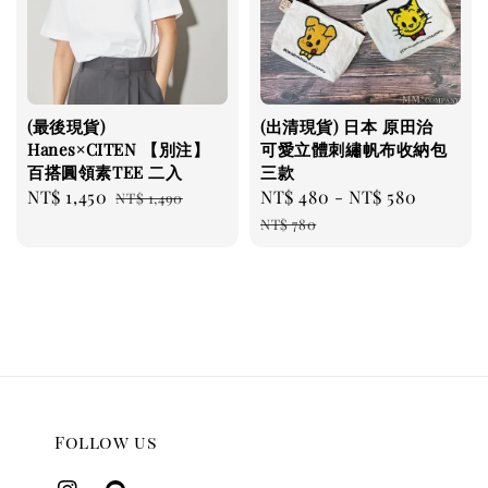
(最後現貨)
(出清現貨) 日本 原田治
Hanes×CITEN 【別注】
可愛立體刺繡帆布收納包
百搭圓領素TEE 二入
三款
Sale
NT$ 1,450
Regular
Sale
NT$ 480
-
NT$ 580
Regula
NT$ 1,490
price
price
price
price
NT$ 780
Follow us