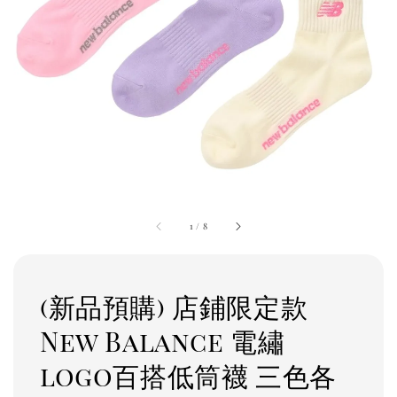
1
/
8
(新品預購) 店鋪限定款
New Balance 電繡
logo百搭低筒襪 三色各