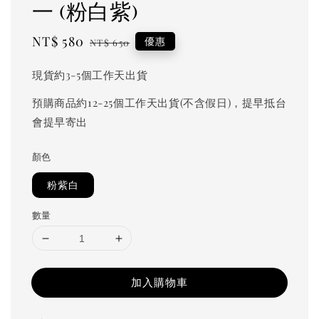
一 (粉白紫)
Sale
NT$ 580
Regular
優惠
NT$ 650
price
price
現貨約3-5個工作天出貨
預購商品約12-25個工作天出貨(不含假日)，提早抵台
會提早寄出
顏色
粉紫白
數量
加入購物車