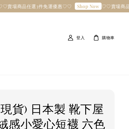
商品任選3件免運優惠♡♡
♡♡賣場商品任選3
Shop Now
登入
購物車
後現貨) 日本製 靴下屋
絨感小愛心短襪 六色