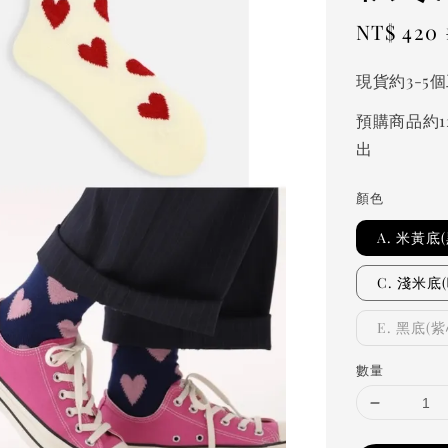
Sale
NT$ 420
price
現貨約3-5
預購商品約1
出
顏色
A. 米黃底
C. 淺米底
E. 黑底(紫
數量