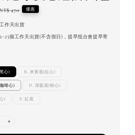
Regular
優惠
NT$ 470
price
個工作天出貨
2-25個工作天出貨(不含假日)，提早抵台會提早寄
(黑心)
B. 米黃底(紅心)
(咖啡心)
D. 深藍底(粉心)
心)
F. 紅底