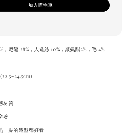
加入購物車
%，尼龍 28%，人造絲 10%，聚氨酯2%，毛 4%
22.5~24.5cm)
感材質
穿著
熟一點的造型都好看