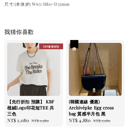
尺寸:(本体)約 W65×H80×D35mm
我猜你喜歡
優惠
KBF會員折扣
【先行折扣 預購】 KBF
(韓國連線 優惠)
植絨Logo印花短TEE 共
Archivépke Egg cross
三色
bag 質感半月包 黑
Sale
NT$ 1,080
Regular
Sale
NT$ 4,880
Regular
NT$ 1,580
NT$ 7,180
price
price
price
price