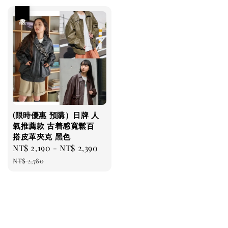
優惠
(限時優惠 預購）日牌 人
氣推薦款 古着感寬鬆百
搭皮革夾克 黑色
Sale
NT$ 2,190
-
NT$ 2,390
Regular
price
price
NT$ 2,780