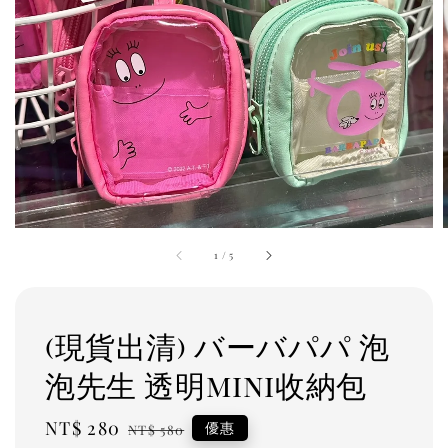
1
/
5
(現貨出清) バーバパパ 泡
泡先生 透明mini收納包
Sale
NT$ 280
Regular
優惠
NT$ 580