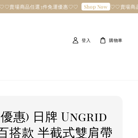
商品任選3件免運優惠♡♡
♡♡賣場商品任選3
Shop Now
登入
購物車
優惠) 日牌 Ungrid
百搭款 半截式雙肩帶