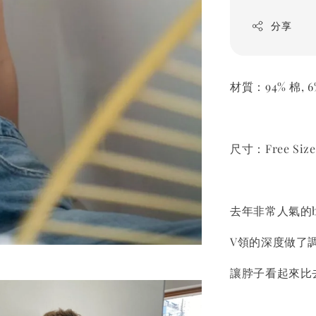
分享
材質：94% 棉, 
尺寸：Free Size
去年非常人氣的br
V領的深度做了
讓脖子看起來比