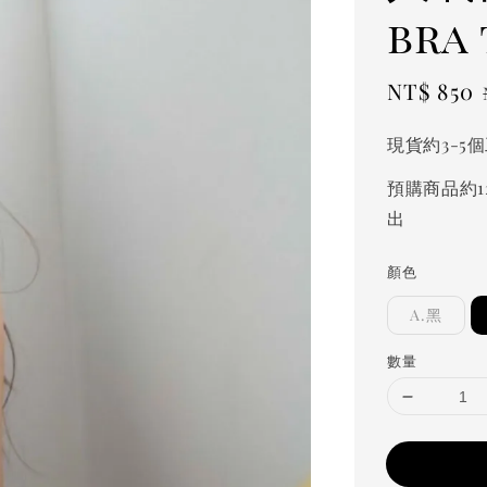
bra
Sale
NT$ 850
price
現貨約3-5
預購商品約1
出
顏色
A.黑
數量