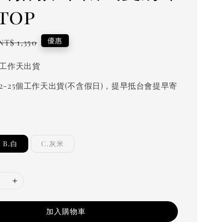
 top
Regular
優惠
NT$ 1,350
price
個工作天出貨
2-25個工作天出貨(不含假日)，提早抵台會提早寄
B.白
C.灰米
加入購物車