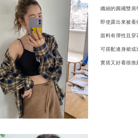
纖細的圓繩雙肩
即使露出來被看
面料有彈性且穿
可搭配連身裙或
實搭又好看很推