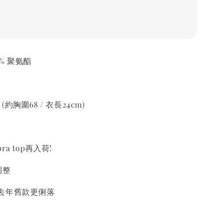
6% 聚氨酯
 (約胸圍68 / 衣長24cm)
a top再入荷!
調整
去年舊款更俐落