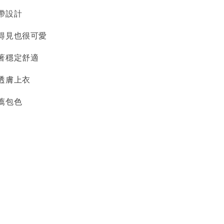
帶設計
得見也很可愛
著穩定舒適
透膚上衣
薦包色