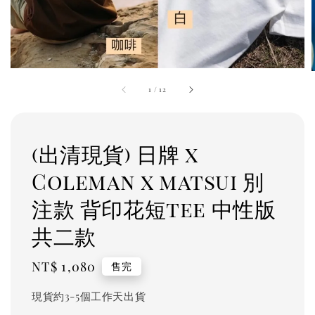
1
/
12
(出清現貨) 日牌 x
Coleman x matsui 別
注款 背印花短tee 中性版
共二款
Regular
NT$ 1,080
售完
price
現貨約3-5個工作天出貨