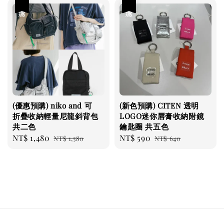
優惠
優惠
(優惠預購) niko and 可
(新色預購) CITEN 透明
折疊收納輕量尼龍斜背包
LOGO迷你唇膏收納附鏡
共二色
鑰匙圈 共五色
Sale
NT$ 1,480
Regular
Sale
NT$ 590
Regular
NT$ 1,580
NT$ 640
price
price
price
price