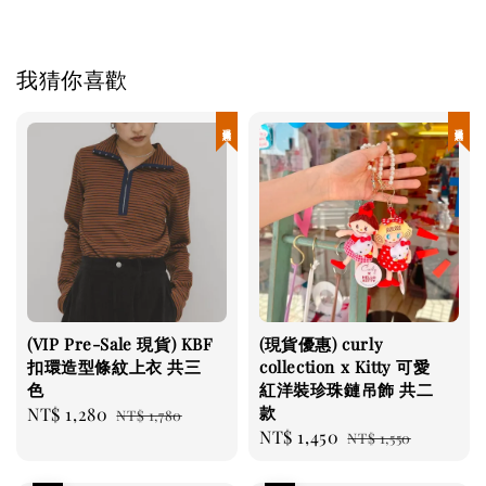
我猜你喜歡
現貨優惠
現貨優惠
(VIP Pre-Sale 現貨) KBF
(現貨優惠) curly
扣環造型條紋上衣 共三
collection x Kitty 可愛
色
紅洋裝珍珠鏈吊飾 共二
款
Sale
NT$ 1,280
Regular
NT$ 1,780
Sale
NT$ 1,450
Regular
price
price
NT$ 1,550
price
price