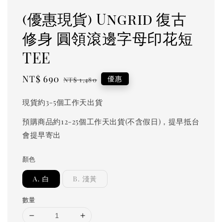
(優惠現貨) Ungrid 復古
修身 圓領滾邊字母印花短
TEE
Sale
NT$ 690
Regular
優惠
NT$ 1,480
price
price
現貨約3-5個工作天出貨
預購商品約12-25個工作天出貨(不含假日)，提早抵台
會提早寄出
顏色
A. 白
B. 淺黃
數量