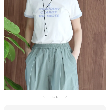
1
/
6