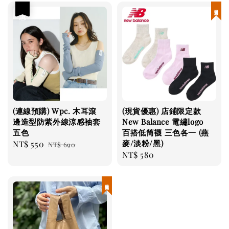
優惠
現貨優惠
(連線預購) Wpc. 木耳滾
(現貨優惠) 店鋪限定款
邊造型防紫外線涼感袖套
New Balance 電繡logo
五色
百搭低筒襪 三色各一 (燕
麥/淡粉/黑)
Sale
NT$ 550
Regular
NT$ 690
Regular
NT$ 580
price
price
price
現貨優惠