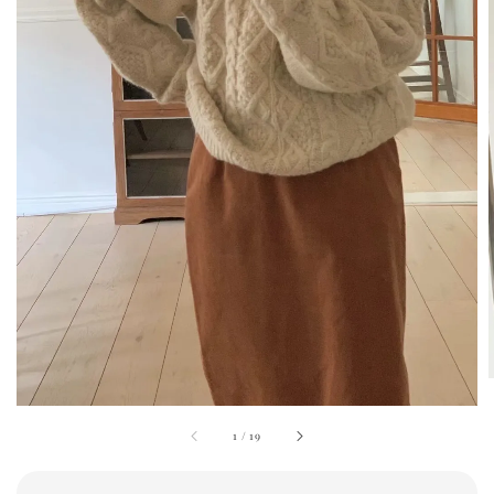
1
/
19