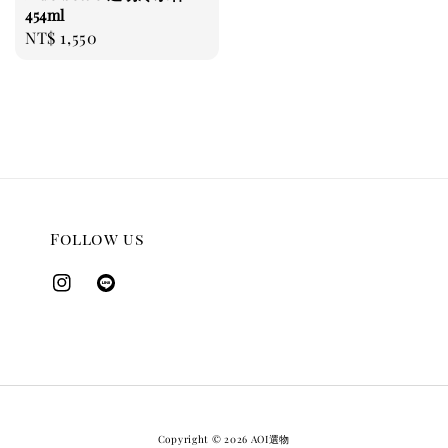
454ml
Regular
NT$ 1,550
price
Follow us
Copyright © 2026 AOI選物