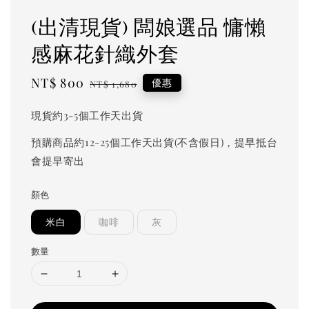
(出清現貨) 闆娘選品 慵懶
感麻花針織外套
Sale
NT$ 800
Regular
優惠
NT$ 1,680
price
price
現貨約3-5個工作天出貨
預購商品約12-25個工作天出貨(不含假日)，提早抵台
會提早寄出
顏色
米白
咖啡
灰
數量