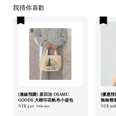
我猜你喜歡
優惠
優惠
(連線預購) 原田治 OSAMU
(優惠預
GOODS 大樹印花帆布小提包
無袖褶
Sale
NT$ 450
Regular
Sale
NT$ 99
NT$ 580
price
price
price