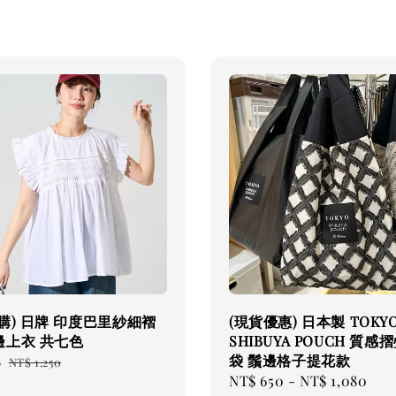
購) 日牌 印度巴里紗細褶
(現貨優惠) 日本製 TOKY
邊上衣 共七色
SHIBUYA POUCH 質感
袋 鬚邊格子提花款
8
Regular
NT$ 1,250
Sale
NT$ 650
-
NT$ 1,080
Re
price