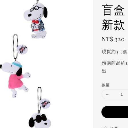
盲盒
新款
Regular
NT$ 320
price
現貨約3-5
預購商品約1
出
數量