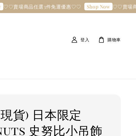
♡賣場商品任選3件免運優惠♡♡
♡♡賣場商品
Shop Now
登入
購物車
清現貨) 日本限定
anuts 史努比小吊飾