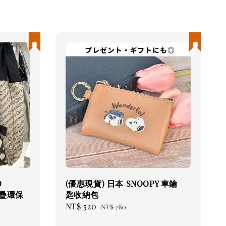
現貨優惠
現貨優惠
O
(優惠現貨) 日本 SNOOPY 車鑰
摺疊環保
匙收納包
Sale
NT$ 520
Regular
NT$ 780
gular
price
price