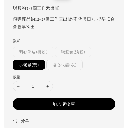
price
price
現貨約3-5個工作天出貨
預購商品約12-25個工作天出貨(不含假日)，提早抵台
會提早寄出
款式
開心熊貓(桃粉)
戀愛兔(淡粉)
小老鼠(黃)
壞心眼貓(灰)
數量
加入購物車
分享