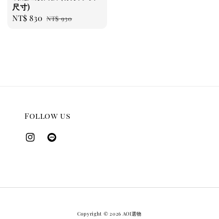
尺寸)
Sale
NT$ 830
Regular
NT$ 930
price
price
Follow us
Copyright © 2026 AOI選物