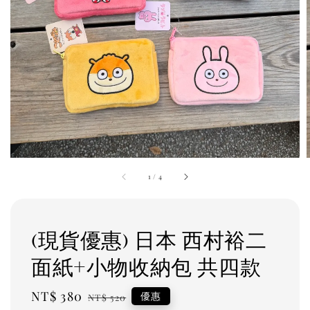
1
/
4
(現貨優惠) 日本 西村裕二
面紙+小物收納包 共四款
Sale
NT$ 380
Regular
優惠
NT$ 520