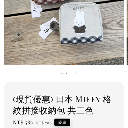
1
/
3
(現貨優惠) 日本 Miffy 格
紋拼接收納包 共二色
Sale
NT$ 580
Regular
優惠
NT$ 780