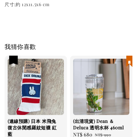
尺寸:約 12x11.5x6 cm
我猜你喜歡
優惠
現貨優惠
(連線預購) 日本 米飛兔
(出清現貨) Dean ＆
復古休閒感羅紋短襪 紅
Deluca 透明水杯 460ml
藍
Sale
NT$ 680
Regular
NT$ 990