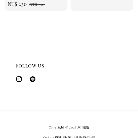
Sale
NT$ 230
Regular
NT$ 350
price
price
price
price
Follow us
Copyright © 2026 AOI選物
Q&A
隱私政策
退換貨政策