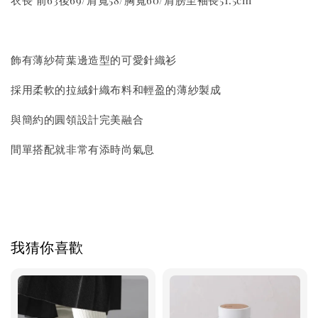
衣長 前63後69/肩寬58/胸寬60/肩膀至袖長51.5cm
飾有薄紗荷葉邊造型的可愛針織衫
採用柔軟的拉絨針織布料和輕盈的薄紗製成
與簡約的圓領設計完美融合
間單搭配就非常有添時尚氣息
我猜你喜歡