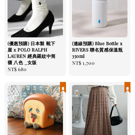
(優惠預購) 日本製 靴下
(連線預購) Blue Bottle x
屋 x POLO RALPH
RIVERS 聯名質感保溫瓶
LAUREN 經典羅紋中筒
350ml
襪 八色 _女版
Regular
NT$ 1,700
Regular
NT$ 680
price
price
現貨優惠
現貨優惠