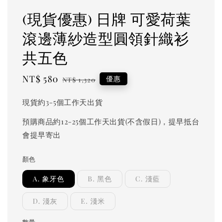
(現貨優惠) 日牌 可愛荷葉
滾邊薄紗造型圓領針織衫
共五色
Sale
NT$ 580
Regular
優惠
NT$ 1,320
price
price
現貨約3-5個工作天出貨
預購商品約12-25個工作天出貨(不含假日)，提早抵台
會提早寄出
顏色
A. 象牙色
B. 黑色
C. 淺藍
D. 淺灰
E. 淺米
數量