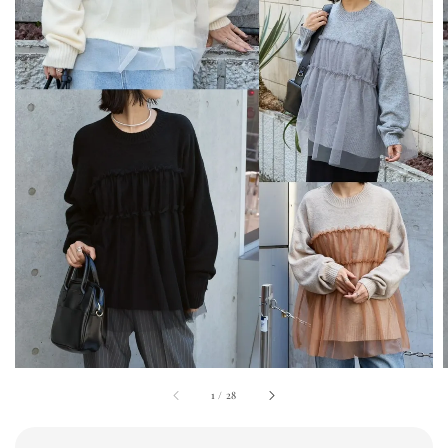
1
/
28