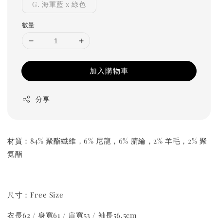
G. 海軍藍 x 綠色
數量
加入購物車
分享
材質：84% 聚酯纖維，6% 尼龍，6% 腈綸，2% 羊毛，2% 聚
氨酯
尺寸：Free Size
衣長62 / 身寬61 / 肩寬53 / 袖長56.5cm