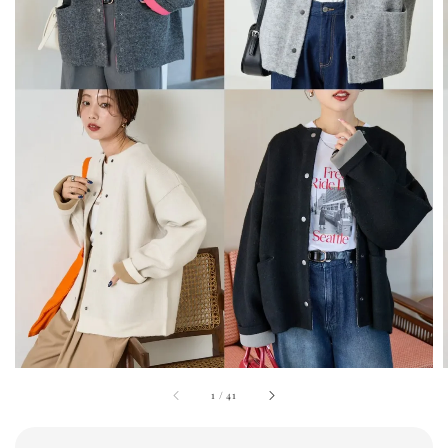
1
/
41