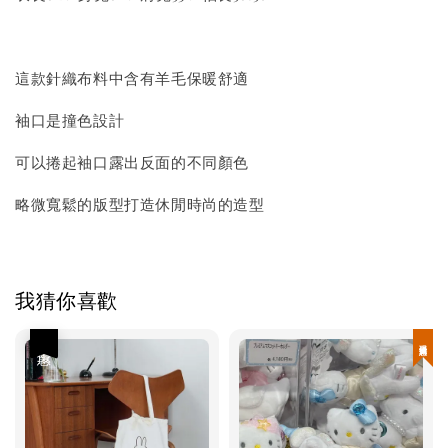
這款針織布料中含有羊毛保暖舒適
袖口是撞色設計
可以捲起袖口露出反面的不同顏色
略微寬鬆的版型打造休閒時尚的造型
我猜你喜歡
優惠
現貨優惠