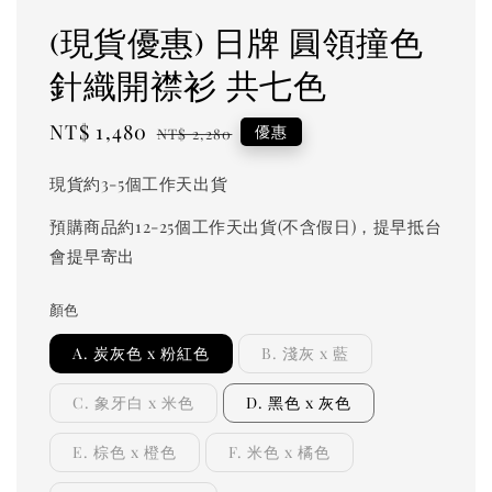
(現貨優惠) 日牌 圓領撞色
針織開襟衫 共七色
Sale
NT$ 1,480
Regular
優惠
NT$ 2,280
price
price
現貨約3-5個工作天出貨
預購商品約12-25個工作天出貨(不含假日)，提早抵台
會提早寄出
顏色
A. 炭灰色 x 粉紅色
B. 淺灰 x 藍
C. 象牙白 x 米色
D. 黑色 x 灰色
E. 棕色 x 橙色
F. 米色 x 橘色