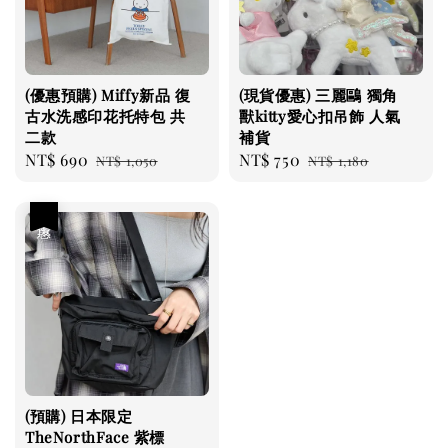
(優惠預購) Miffy新品 復
(現貨優惠) 三麗鷗 獨角
古水洗感印花托特包 共
獸kitty愛心扣吊飾 人氣
二款
補貨
Sale
NT$ 690
Regular
Sale
NT$ 750
Regular
NT$ 1,050
NT$ 1,180
price
price
price
price
優惠
(預購) 日本限定
TheNorthFace 紫標