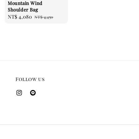
Mountain Wind
Shoulder Bag
Sale
NT$ 4,080
Regular
NT$ 4,450
price
price
Follow us