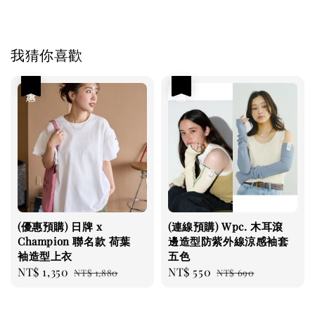
我猜你喜歡
優惠
優惠
(優惠預購) 日牌 x
(連線預購) Wpc. 木耳滾
Champion 聯名款 荷葉
邊造型防紫外線涼感袖套
袖造型上衣
五色
Sale
NT$ 1,350
Regular
Sale
NT$ 550
Regular
NT$ 1,880
NT$ 690
price
price
price
price