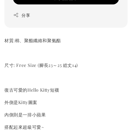
分享
材質:棉、聚酯纖維和聚氨酯
尺寸: Free Size (腳長23～25 総丈14)
復古可愛的Hello Kitty短襪
外側是Kitty圖案
內側則是一排小蘋果
搭配起來超級可愛~