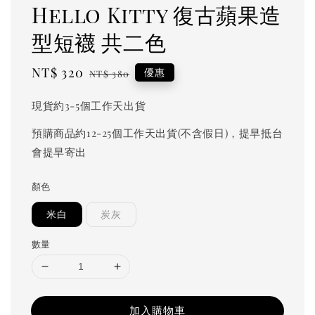
Hello Kitty 復古蘋果造
型短襪 共二色
Sale
NT$ 320
Regular
優惠
NT$ 380
price
price
現貨約3-5個工作天出貨
預購商品約12-25個工作天出貨(不含假日)，提早抵台
會提早寄出
顏色
米白
炭灰
數量
加入購物車