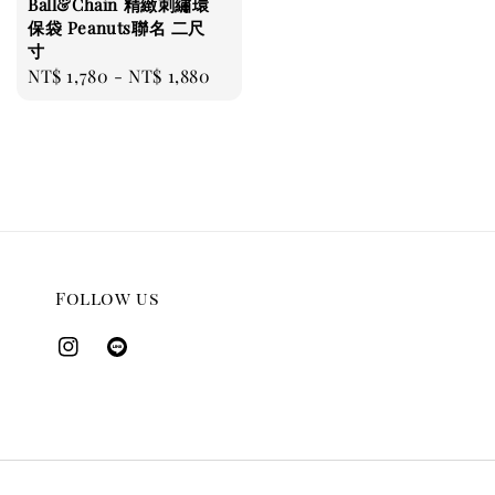
Ball&Chain 精緻刺繡環
保袋 Peanuts聯名 二尺
寸
Regular
NT$ 1,780
-
NT$ 1,880
price
Follow us