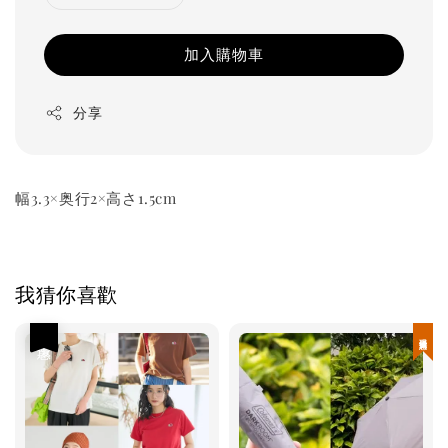
加入購物車
分享
幅3.3×奥行2×高さ1.5cm
我猜你喜歡
優惠
現貨優惠