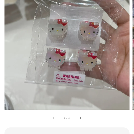
1
/
6