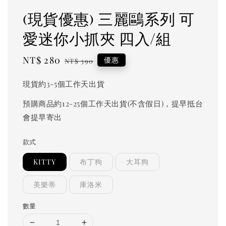
(現貨優惠) 三麗鷗系列 可
愛迷你小抓夾 四入/組
Sale
NT$ 280
Regular
優惠
NT$ 390
price
price
現貨約3-5個工作天出貨
預購商品約12-25個工作天出貨(不含假日)，提早抵台
會提早寄出
款式
KITTY
布丁狗
大耳狗
美樂蒂
庫洛米
數量