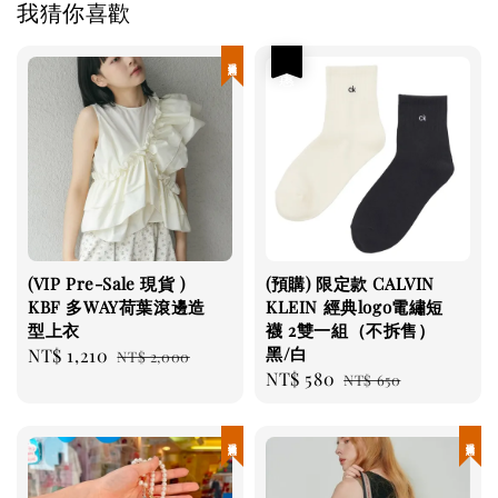
我猜你喜歡
現貨優惠
優惠
(VIP Pre-Sale 現貨 )
(預購) 限定款 CALVIN
KBF 多WAY荷葉滾邊造
KLEIN 經典logo電繡短
型上衣
襪 2雙一組（不拆售）
黑/白
Sale
NT$ 1,210
Regular
NT$ 2,000
Sale
NT$ 580
Regular
price
price
NT$ 650
price
price
現貨優惠
現貨優惠