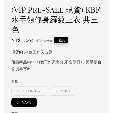
(VIP Pre-Sale 現貨) KBF
水手領修身羅紋上衣 共三
色
Sale
NT$ 1,205
Regular
優惠
NT$ 1,780
price
price
現貨約3-5個工作天出貨
預購商品約12-25個工作天出貨(不含假日)，提早抵台
會提早寄出
顏色
A. CHARCOAL
B. IVORY
C. NAVY
數量