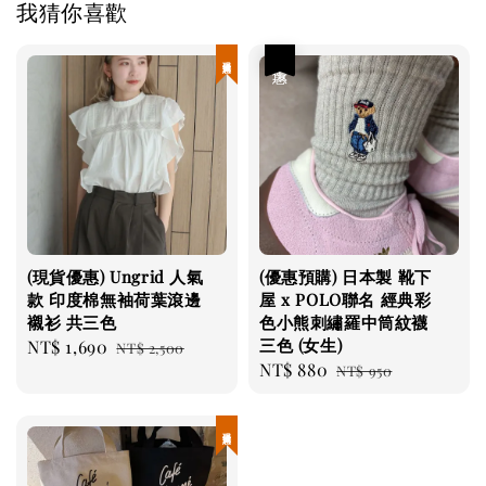
我猜你喜歡
現貨優惠
優惠
(現貨優惠) Ungrid 人氣
(優惠預購) 日本製 靴下
款 印度棉無袖荷葉滾邊
屋 x POLO聯名 經典彩
襯衫 共三色
色小熊刺繡羅中筒紋襪
三色 (女生)
Sale
NT$ 1,690
Regular
NT$ 2,500
Sale
NT$ 880
Regular
price
price
NT$ 950
price
price
現貨優惠