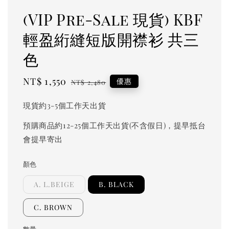
(VIP Pre-Sale 現貨) KBF
輕盈絎縫短版開襟衫 共三
色
Sale
NT$ 1,550
Regular
優惠
NT$ 2,480
price
price
現貨約3-5個工作天出貨
預購商品約12-25個工作天出貨(不含假日)，提早抵台
會提早寄出
顏色
A. L.BEIGE
B. BLACK
C. BROWN
數量