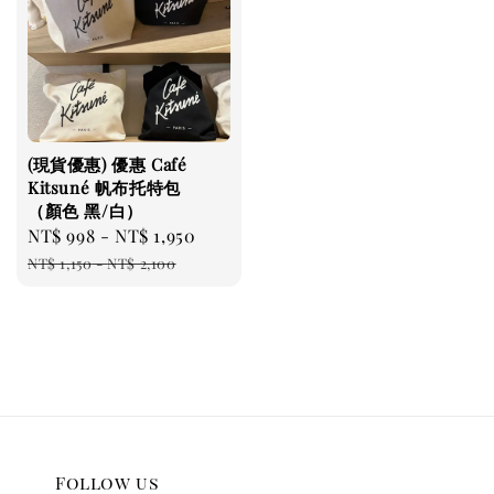
(現貨優惠) 優惠 Café
Kitsuné 帆布托特包
（顏色 黑/白）
Sale
NT$ 998
-
NT$ 1,950
Regular
price
price
NT$ 1,150
-
NT$ 2,100
Follow us