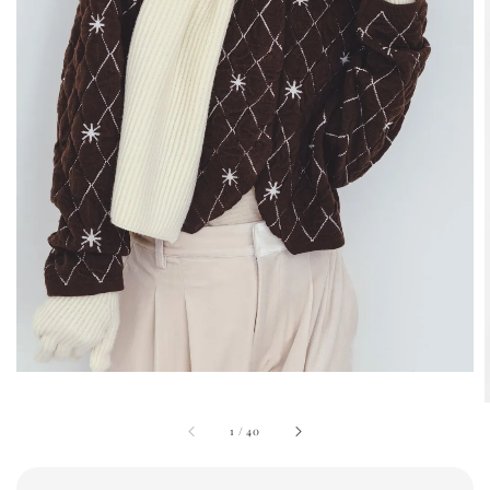
1
/
40