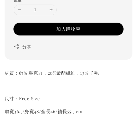
加入購物車
分享
材質：67% 壓克力，20%聚酯纖維，13% 羊毛
尺寸：Free Size
肩寬36.5/身寬48/全長46/袖長55.5 cm