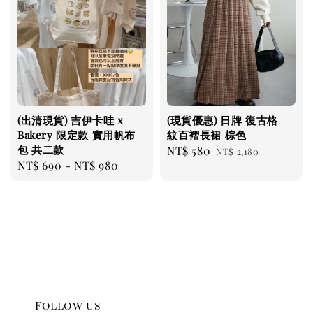
(出清現貨) 吉伊卡哇 x
(現貨優惠) 日牌 復古格
Bakery 限定款 實用帆布
紋百褶長裙 棕色
包 共二款
Sale
NT$ 580
Regular
NT$ 2,180
Regular
NT$ 690
-
NT$ 980
price
price
price
Follow us