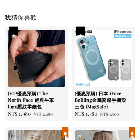
我猜你喜歡
優惠
優惠
(VIP優惠預購) The
(優惠預購) 日本 iFace
North Face 經典牛革
BeBling金屬質感手機殼
logo壓紋零錢包
三色 (MagSafe)
Sale
NT$ 1,980
Regular
Sale
NT$ 1,380
Regular
NT$ 2,480
NT$ 1,500
price
price
price
price
現貨優惠
現貨優惠