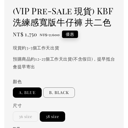
(VIP Pre-Sale 現貨) KBF
洗練感寬版牛仔褲 共二色
Sale
NT$ 1,750
Regular
優惠
NT$ 2,600
price
price
現貨約3-5個工作天出貨
預購商品約12-25個工作天出貨(不含假日)，提早抵台
會提早寄出
顏色
A. BLUE
B. BLACK
尺寸
36 size
38 size