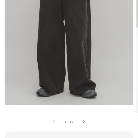
1
/
25