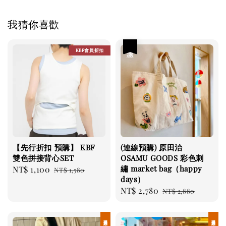
我猜你喜歡
優惠
KBF會員折扣
【先行折扣 預購】 KBF
(連線預購) 原田治
雙色拼接背心SET
OSAMU GOODS 彩色刺
繡 market bag（happy
Sale
NT$ 1,100
Regular
NT$ 1,580
days）
price
price
Sale
NT$ 2,780
Regular
NT$ 2,880
price
price
現貨優惠
現貨優惠