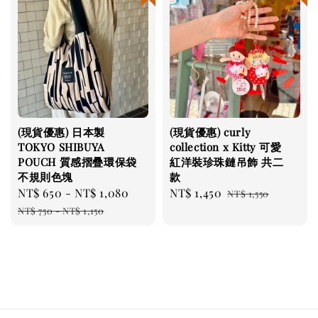
(現貨優惠) 日本製
(現貨優惠) curly
TOKYO SHIBUYA
collection x Kitty 可愛
POUCH 質感摺疊環保袋
紅洋裝珍珠鏈吊飾 共二
不規則色塊
款
Sale
NT$ 650
-
NT$ 1,080
Regular
Sale
NT$ 1,450
Regular
NT$ 1,550
price
price
price
price
NT$ 750
-
NT$ 1,150