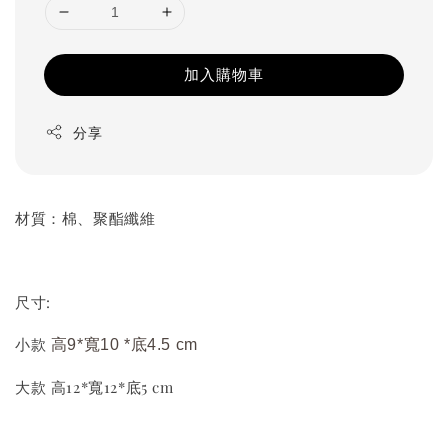
加入購物車
分享
材質：棉、聚酯纖維
尺寸:
小款
高9*寬10 *底4.5 cm
大款 高12*寬12*底5 cm