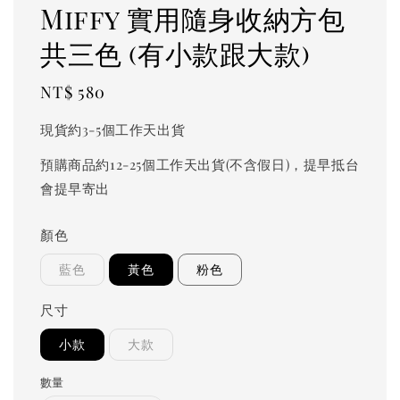
Miffy 實用隨身收納方包
共三色 (有小款跟大款)
Regular
NT$ 580
price
現貨約3-5個工作天出貨
預購商品約12-25個工作天出貨(不含假日)，提早抵台
會提早寄出
顏色
藍色
黃色
粉色
尺寸
小款
大款
數量