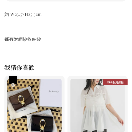
約 W25.5×H25.5cm
都有附網紗收納袋
我猜你喜歡
優惠
KBF會員折扣