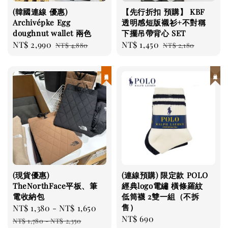
(韓國連線 優惠)
【先行折扣 預購】 KBF
Archivépke Egg
透明感短版襯衫+不對稱
doughnut wallet 兩色
下擺吊帶背心 SET
Sale
NT$ 2,990
Regular
Sale
NT$ 1,450
Regular
NT$ 4,880
NT$ 2,180
price
price
price
price
現貨優惠
日本連線
(現貨優惠)
(連線預購) 限定款 POLO
TheNorthFace平板、筆
經典logo電繡 橫條羅紋
電收納包
低筒襪 2雙一組（不拆
售）
Sale
NT$ 1,380
-
NT$ 1,650
Regular
Regular
NT$ 690
price
price
NT$ 1,780
-
NT$ 2,350