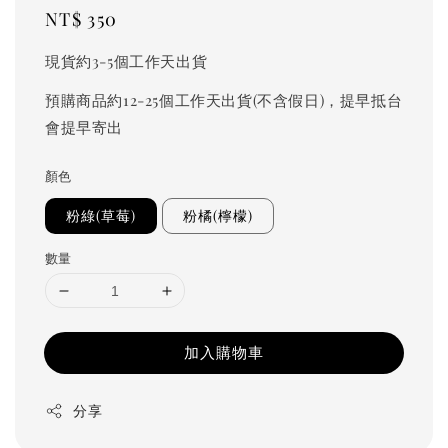
Regular
NT$ 350
price
現貨約3-5個工作天出貨
預購商品約12-25個工作天出貨(不含假日)，提早抵台
會提早寄出
顏色
粉綠(草莓)
粉橘(檸檬)
數量
加入購物車
分享