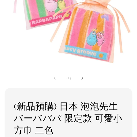
1
/
5
(新品預購) 日本 泡泡先生
バーバパパ 限定款 可愛小
方巾 二色