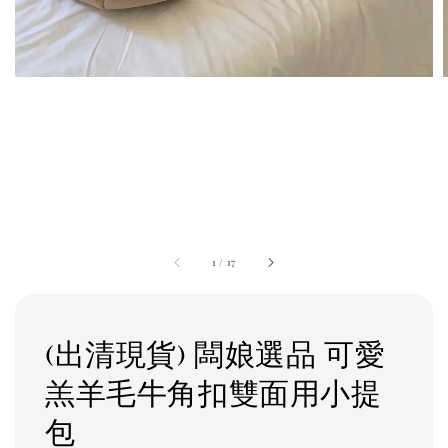
1
/
17
(出清現貨) 闆娘選品 可愛
羔羊毛牛角扣雙面用小提
包