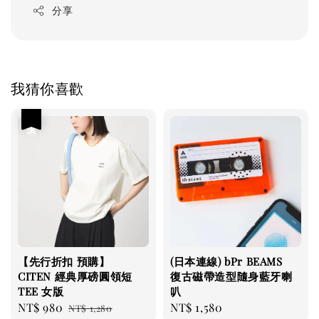
分享
我猜你喜歡
優惠
【先行折扣 預購】
(日本連線) bPr BEAMS
CITEN 經典厚磅圓領短
復古磁帶造型隨身藍牙喇
TEE 女版
叭
Sale
NT$ 980
Regular
Regular
NT$ 1,580
NT$ 1,280