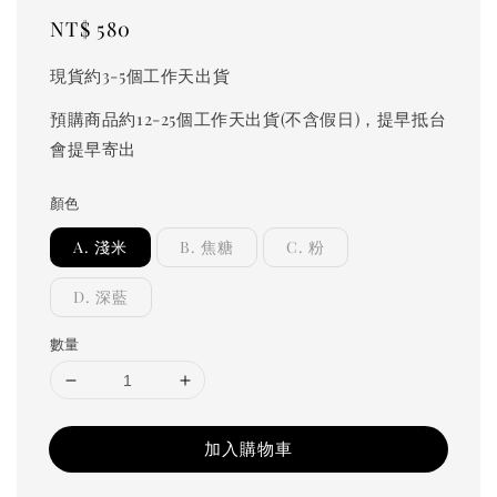
Regular
NT$ 580
price
現貨約3-5個工作天出貨
預購商品約12-25個工作天出貨(不含假日)，提早抵台
會提早寄出
顏色
A. 淺米
B. 焦糖
C. 粉
D. 深藍
數量
加入購物車