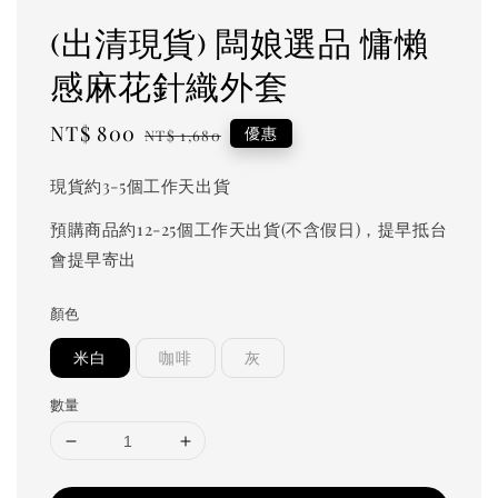
(出清現貨) 闆娘選品 慵懶
感麻花針織外套
Sale
NT$ 800
Regular
優惠
NT$ 1,680
price
price
現貨約3-5個工作天出貨
預購商品約12-25個工作天出貨(不含假日)，提早抵台
會提早寄出
顏色
米白
咖啡
灰
數量