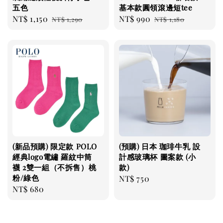
五色
基本款圓領滾邊短tee
Sale
NT$ 1,150
Regular
Sale
NT$ 990
Regular
NT$ 1,290
NT$ 1,180
price
price
price
price
(新品預購) 限定款 POLO
(預購) 日本 珈琲牛乳 設
經典logo電繡 羅紋中筒
計感玻璃杯 圖案款 (小
襪 2雙一組（不拆售）桃
款)
粉/綠色
Regular
NT$ 750
Regular
NT$ 680
price
price