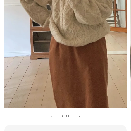
1
/
19