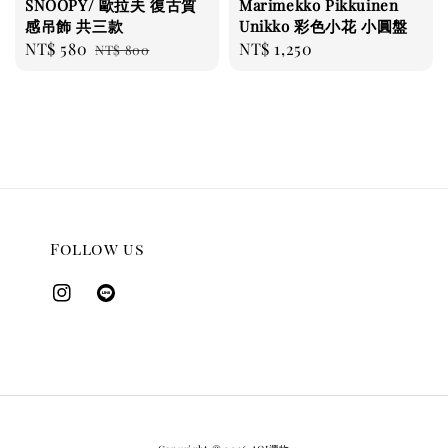
SNOOPY/ 歐拉夫 復古質
Marimekko Pikkuinen
感吊飾 共三款
Unikko 彩色小花 小圓盤
Sale
NT$ 580
Regular
Regular
NT$ 1,250
NT$ 800
price
price
price
Follow us