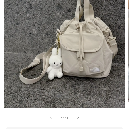
1
/
14