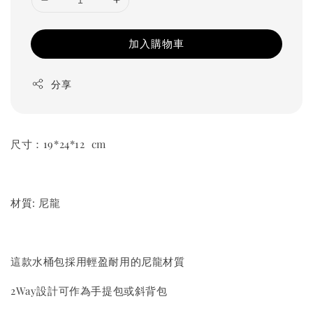
加入購物車
分享
尺寸：19*24*12 cm
材質: 尼龍
這款水桶包採用輕盈耐用的尼龍材質
2Way設計可作為手提包或斜背包