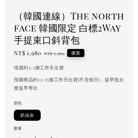
（韓國連線）The north
face 韓國限定 白標2Way
手提束口斜背包
Sale
NT$ 1,980
Regular
優惠
NT$ 2,580
price
price
現貨約3-5個工作天出貨
預購商品約12-25個工作天出貨(不含假日)，提早抵台
會提早寄出
顏色
奶油灰
數量