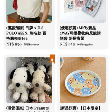
(優惠預購) 日牌 x U.S.
(優惠預購) Miffy新品
POLO ASSN. 聯名款 百
2WAY可摺疊收納尼龍購
搭圓領短tee
物袋 附長揹帶
Sale
NT$ 850
Regular
Sale
NT$ 950
Regular
NT$ 1,180
NT$ 1,280
price
price
price
price
現貨優惠
(現貨優惠) 日本 Peanuts
(新品預購) 【日本限定】