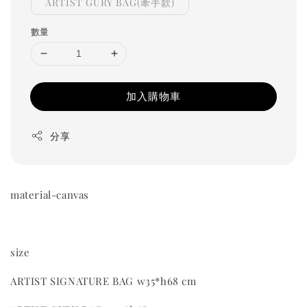
ARTIST GURY BAG(牽手款)
數量
加入購物車
分享
material-canvas
size
ARTIST SIGNATURE BAG w35*h68 cm