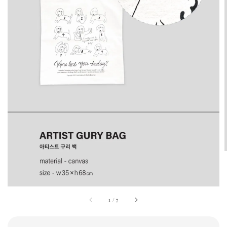
1
/
7