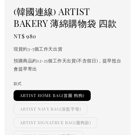
(韓國連線) ARTIST
BAKERY 薄綿購物袋 四款
Regular
NT$ 980
price
現貨約3-5個工作天出貨
預購商品約12-25個工作天出貨(不含假日)，提早抵台
會提早寄出
款式
ARTIST HOME BAG(首圖 狗狗)
ARTIST NAVY BAG(深藍字母)
ARTIST SIGNATRUE BAG(遛狗款)