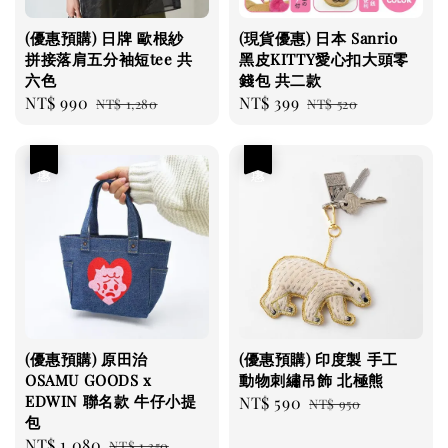
(優惠預購) 日牌 歐根紗
(現貨優惠) 日本 Sanrio
拼接落肩五分袖短tee 共
黑皮KITTY愛心扣大頭零
六色
錢包 共二款
Sale
NT$ 990
Regular
Sale
NT$ 399
Regular
NT$ 1,280
NT$ 520
price
price
price
price
優惠
優惠
(優惠預購) 原田治
(優惠預購) 印度製 手工
OSAMU GOODS x
動物刺繡吊飾 北極熊
EDWIN 聯名款 牛仔小提
Sale
NT$ 590
Regular
NT$ 950
包
price
price
Sale
NT$ 1,080
Regular
NT$ 1,350