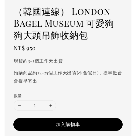
（韓國連線） London
Bagel Museum 可愛狗
狗大頭吊飾收納包
Regular
NT$ 950
price
現貨約3-5個工作天出貨
預購商品約12-25個工作天出貨(不含假日)，提早抵台
會提早寄出
數量
加入購物車