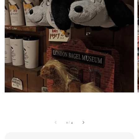
1
/
4