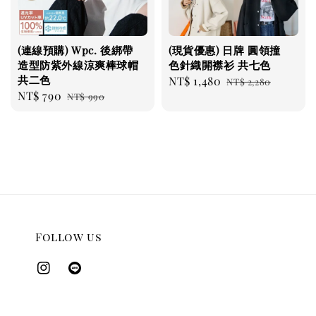
(連線預購) Wpc. 後綁帶
(現貨優惠) 日牌 圓領撞
造型防紫外線涼爽棒球帽
色針織開襟衫 共七色
共二色
Sale
NT$ 1,480
Regular
NT$ 2,280
Sale
NT$ 790
Regular
NT$ 990
price
price
price
price
Follow us