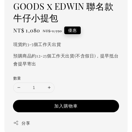
GOODS x EDWIN 聯名款
牛仔小提包
Sale
NT$ 1,080
Regular
優惠
NT$ 1,350
price
price
現貨約3-5個工作天出貨
預購商品約12-25個工作天出貨(不含假日)，提早抵台
會提早寄出
數量
加入購物車
分享