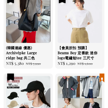
(韓國連線 優惠)
【會員折扣 預購】
Archivépke Large
Beams Boy 定番款 迷你
ridge bag 共二色
logo電繡短tee 三尺寸
Sale
NT$ 5,380
Regular
Sale
NT$ 1,290
Regular
NT$ 7,990
NT$ 1,600
price
price
price
price
優惠
現貨優惠