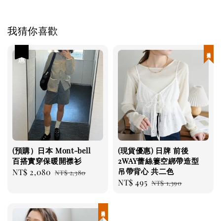
我猜你喜歡
優惠
現貨優惠
(預購）日本 Mont-bell
(現貨優惠) 日牌 前後
百搭實穿保暖開襟衫
2WAY蕾絲簍空綁帶造型
吊帶背心 共二色
Sale
NT$ 2,080
Regular
NT$ 2,380
Sale
NT$ 495
Regular
price
price
NT$ 1,390
price
price
現貨優惠