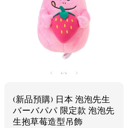
1
/
1
(新品預購) 日本 泡泡先生
バーバパパ 限定款 泡泡先
生抱草莓造型吊飾