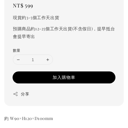
Regular
NT$ 599
price
現貨約3-5個工作天出貨
預購商品約12-25個工作天出貨(不含假日)，提早抵台
會提早寄出
數量
加入購物車
分享
約 W90×H120×D100mm