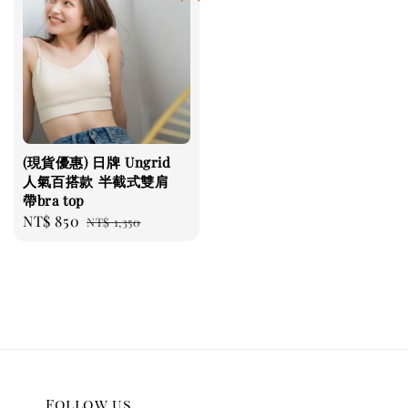
(現貨優惠) 日牌 Ungrid
人氣百搭款 半截式雙肩
帶bra top
Sale
NT$ 850
Regular
NT$ 1,350
price
price
Follow us