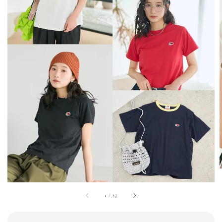
1
/
27