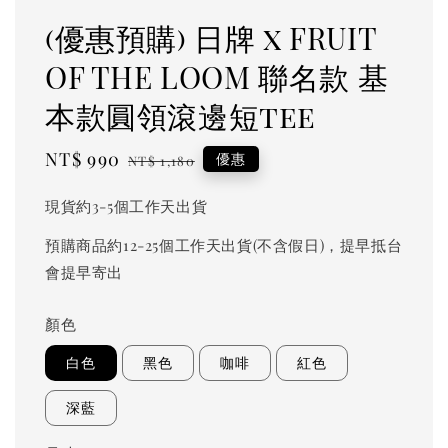
(優惠預購) 日牌 x FRUIT
OF THE LOOM 聯名款 基
本款圓領滾邊短tee
Sale
NT$ 990
Regular
優惠
NT$ 1,180
price
price
現貨約3-5個工作天出貨
預購商品約12-25個工作天出貨(不含假日)，提早抵台
會提早寄出
顏色
白色
黑色
咖啡
紅色
深藍