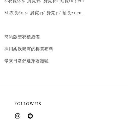
S 衣長55.5/ 肩寬37/ 身寬46/ 袖長16.5 cm
M 衣長60.5/ 肩寬43/ 身寬51/ 袖長21 cm
簡約版型衣櫃必備
採用柔軟親膚的棉質布料
帶來日常舒適穿著體驗
Follow us