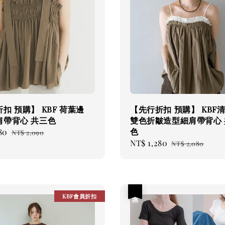
扣 預購】 KBF 荷葉邊
【先行折扣 預購】 KBF
肩帶背心 共三色
雙色折皺造型細肩帶背心 
色
80
Regular
NT$ 2,090
Sale
NT$ 1,280
Regular
price
NT$ 2,080
price
price
優惠
KBF會員折扣