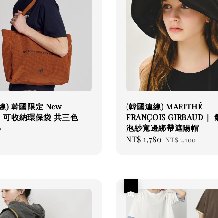
線) 韓國限定 New
(韓國連線) MARITHÉ
nce 可收納環保袋 共三色
FRANÇOIS GIRBAUD｜
泡紗寬邊綁帶遮陽帽
0
Sale
NT$ 1,780
Regular
NT$ 2,100
price
price
優惠