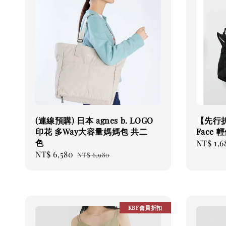
(連線預購) 日本 agnes b. LOGO
【先行折
印花 多Way大容量媽媽包 共二
Face 
色
Sale
NT$ 1,6
Sale
NT$ 6,580
Regular
price
NT$ 6,980
price
price
KBF會員折扣