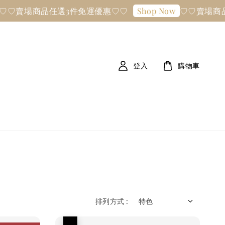
場商品任選3件免運優惠♡♡
♡♡賣場商品任選
Shop Now
登入
購物車
排列方式 :
優惠