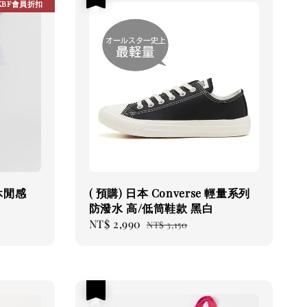
KBF會員折扣
休閒感
( 預購) 日本 Converse 輕量系列
防潑水 高/低筒鞋款 黑白
Sale
NT$ 2,990
Regular
NT$ 3,150
price
price
優惠