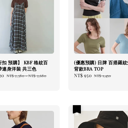
扣 預購】 KBF 格紋百
(優惠預購) 日牌 百搭羅
帶連身洋裝 共三色
背款BRA TOP
20
Regular
Sale
NT$ 950
Regular
NT$ 2,380
-
NT$ 2,680
NT$ 1,450
price
price
price
優惠