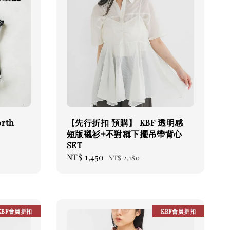
rth
【先行折扣 預購】 KBF 透明感
短版襯衫+不對稱下擺吊帶背心
SET
Sale
NT$ 1,450
Regular
NT$ 2,180
price
price
KBF會員折扣
KBF會員折扣