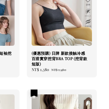
紋短袖挖
(優惠預購) 日牌 新款接触冷感
百搭實穿挖背BRA TOP (挖背款
短版)
Sale
NT$ 1,380
Regular
NT$ 1,480
price
price
優惠