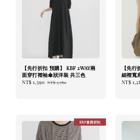
【先行折扣 預購】 KBF 2WAY兩
【先行折
面穿打褶袖傘狀洋裝 共三色
細褶寬
Sale
NT$ 1,590
Regular
Sale
NT$ 1,2
NT$ 2,780
price
price
price
KBF會員折扣