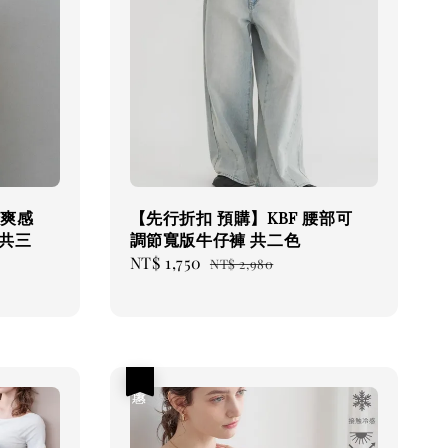
清爽感
【先行折扣 預購】KBF 腰部可
共三
調節寬版牛仔褲 共二色
Sale
NT$ 1,750
Regular
NT$ 2,980
price
price
優惠