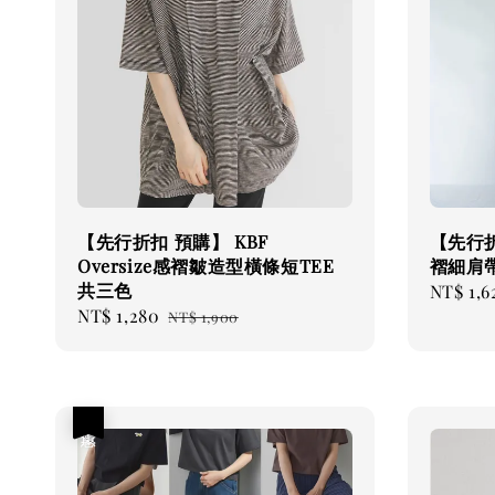
【先行折扣 預購】 KBF
【先行折
Oversize感褶皺造型橫條短TEE
褶細肩
共三色
Sale
NT$ 1,6
Sale
NT$ 1,280
Regular
price
NT$ 1,900
price
price
優惠