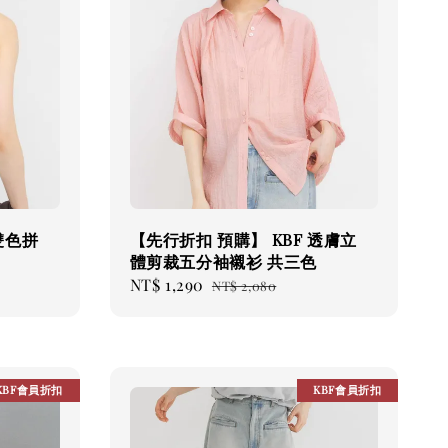
雙色拼
【先行折扣 預購】 KBF 透膚立
體剪裁五分袖襯衫 共三色
Sale
NT$ 1,290
Regular
NT$ 2,080
price
price
KBF會員折扣
KBF會員折扣