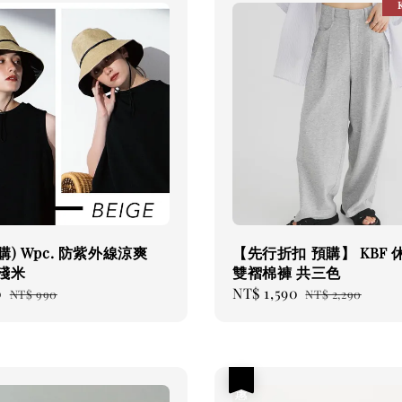
購) Wpc. 防紫外線涼爽
【先行折扣 預購】 KBF 
淺米
雙褶棉褲 共三色
0
Regular
Sale
NT$ 1,590
Regular
NT$ 990
NT$ 2,290
price
price
price
優惠