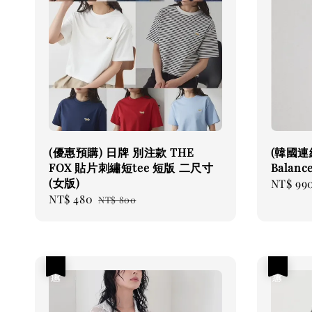
(優惠預購) 日牌 別注款 THE
(韓國連
FOX 貼片刺繡短tee 短版 二尺寸
Bala
(女版)
Regular
NT$ 99
Sale
NT$ 480
Regular
price
NT$ 800
price
price
優惠
優惠