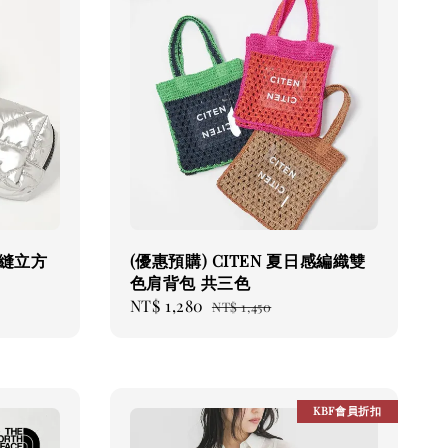
衍縫立方
(優惠預購) CITEN 夏日感編織雙
色肩背包 共三色
Sale
NT$ 1,280
Regular
NT$ 1,450
price
price
KBF會員折扣