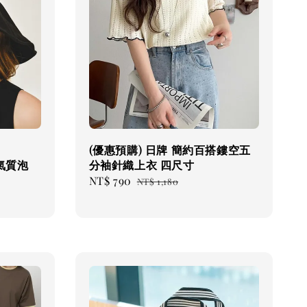
(優惠預購) 日牌 簡約百搭鏤空五
 氣質泡
分袖針織上衣 四尺寸
Sale
NT$ 790
Regular
NT$ 1,180
price
price