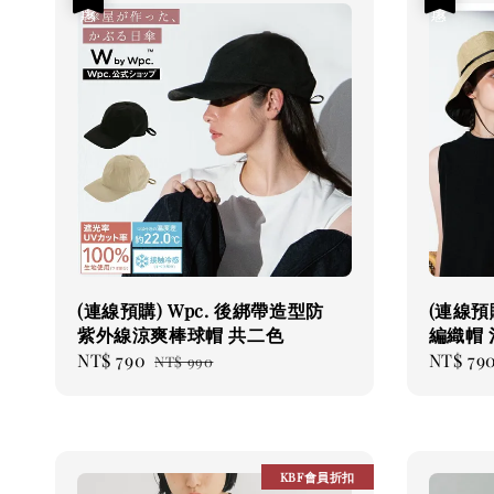
(連線預購) Wpc. 後綁帶造型防
(連線預
紫外線涼爽棒球帽 共二色
編織帽 
Sale
NT$ 790
Regular
Sale
NT$ 79
NT$ 990
price
price
price
KBF會員折扣