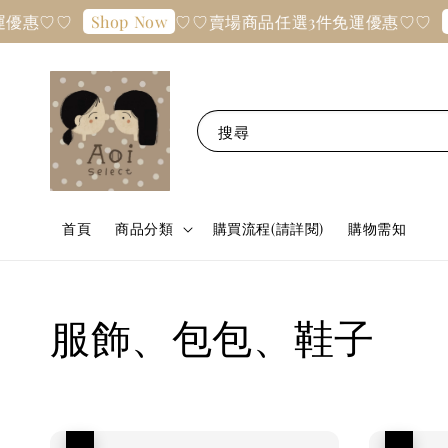
♡♡
♡♡賣場商品任選3件免運優惠♡♡
Shop Now
Shop 
搜尋
首頁
商品分類
購買流程(請詳閱)
購物需知
服飾、包包、鞋子
優惠
優惠