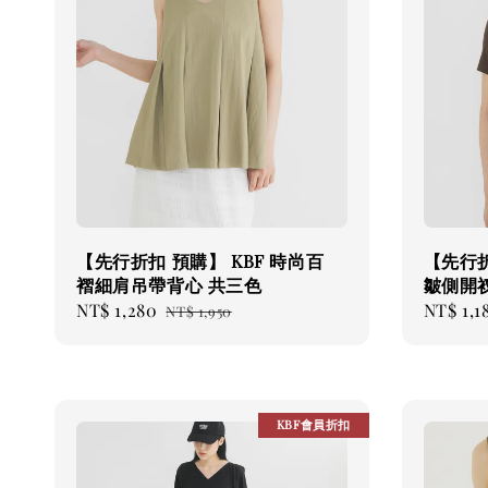
【先行折扣 預購】 KBF 時尚百
【先行折
褶細肩吊帶背心 共三色
皺側開
Sale
NT$ 1,280
Regular
Sale
NT$ 1,1
NT$ 1,950
price
price
price
KBF會員折扣