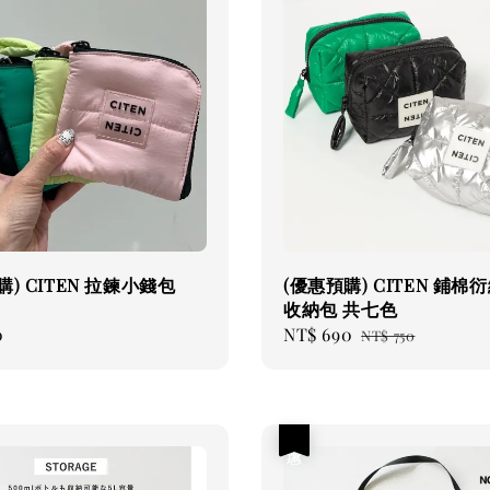
購) CITEN 拉鍊小錢包
(優惠預購) CITEN 鋪棉
收納包 共七色
0
Sale
NT$ 690
Regular
NT$ 750
price
price
優惠