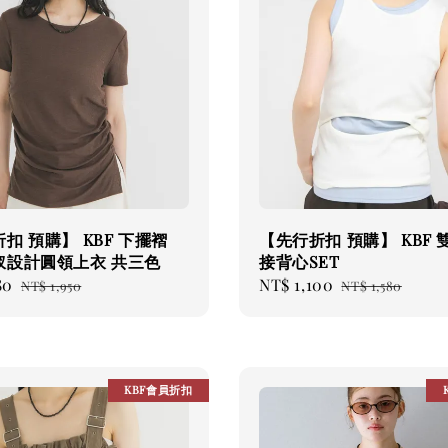
扣 預購】 KBF 下擺褶
【先行折扣 預購】 KBF 
衩設計圓領上衣 共三色
接背心SET
80
Regular
Sale
NT$ 1,100
Regular
NT$ 1,950
NT$ 1,580
price
price
price
KBF會員折扣