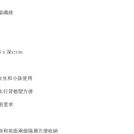
酯纖維
8 x 深17cm
合女生和小孩使用
出行背都蠻方便
用需求
袋和前面兩個隔層方便收納