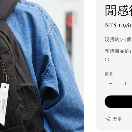
閒感
Sale
NT$ 1,98
price
現貨約3-5
預購商品約1
出
數量
分享