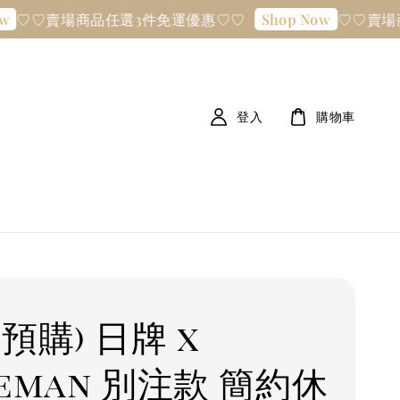
賣場商品任選3件免運優惠♡♡
♡♡賣場商品任選
Shop Now
登入
購物車
預購) 日牌 x
eman 別注款 簡約休