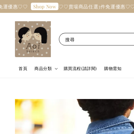
惠♡♡
♡♡賣場商品任選3件免運優惠♡♡
Shop Now
Sho
搜尋
首頁
商品分類
購買流程(請詳閱)
購物需知