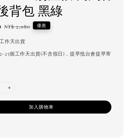
後背包 黑綠
0
Regular
優惠
NT$ 2,080
price
個工作天出貨
2-25個工作天出貨(不含假日)，提早抵台會提早寄
加入購物車