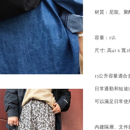
材質：尼龍、聚
容量：15L
尺寸: 高41 x 寬2
15公升容量適
日常通勤和短途
可以滿足日常使
內建隔層、文件