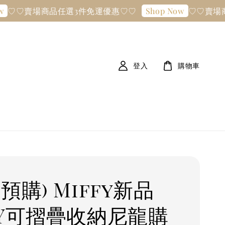
賣場商品任選3件免運優惠♡♡
♡♡賣場商品任
Shop Now
登入
購物車
預購) Miffy新品
AY可摺疊收納尼龍購