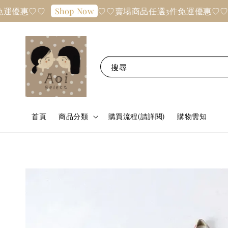
惠♡♡
♡♡賣場商品任選3件免運優惠♡♡
Shop Now
Sho
搜尋
首頁
商品分類
購買流程(請詳閱)
購物需知