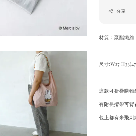
分享
材質：聚酯纖維
尺寸:W27 H33(47
這款可折疊購物
有附長揹帶可背
包上都有米飛刺