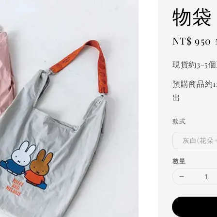
物袋
Sale
NT$ 950
price
現貨約3-5
預購商品約1
出
款式
灰白(花朵
數量