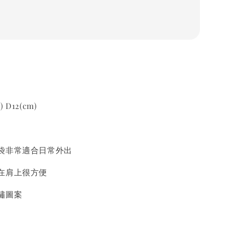
) D12(cm)
袋非常適合日常外出
在肩上很方便
繡圖案