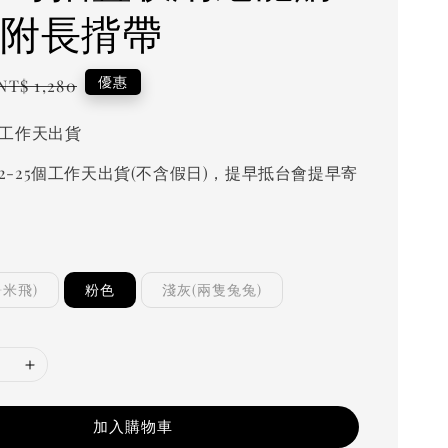
 附長揹帶
Regular
優惠
NT$ 1,280
price
個工作天出貨
2-25個工作天出貨(不含假日)，提早抵台會提早寄
+米飛)
粉色
淺灰(兩隻兔兔)
加入購物車