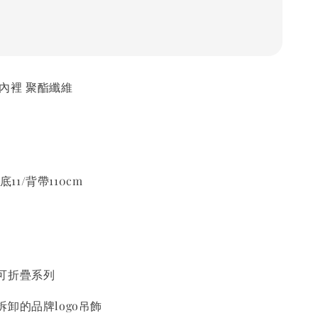
 內裡 聚酯纖維
底11/背帶110cm
可折疊系列
卸的品牌logo吊飾