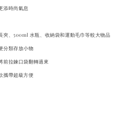
更添時尚氣息
夾、500ml 水瓶、收納袋和運動毛巾等較大物品
便分類存放小物
將前拉鍊口袋翻轉過來
款攜帶超級方便