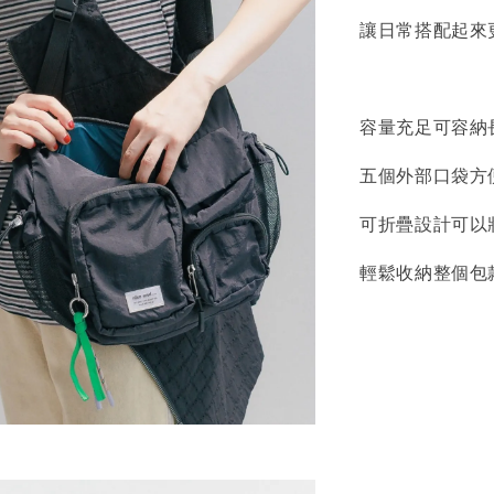
讓日常搭配起來
容量充足可容納長
五個外部口袋方
可折疊設計可以
輕鬆收納整個包