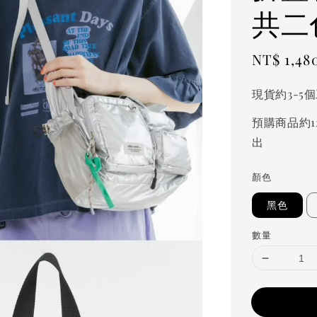
共二
Sale
NT$ 1,48
price
現貨約3-5
預購商品約1
出
顏色
黑色
數量