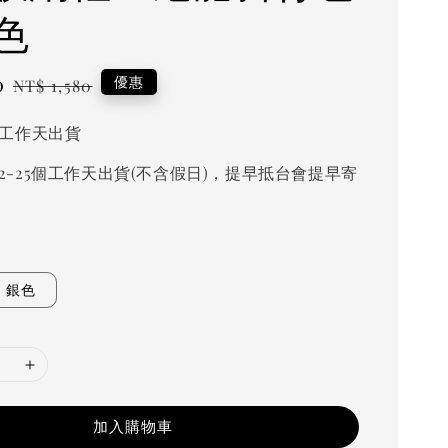
色
0
Regular
優惠
NT$ 1,580
price
個工作天出貨
2-25個工作天出貨(不含假日)，提早抵台會提早寄
銀色
加入購物車