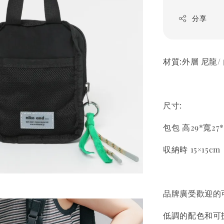
分享
材質:外層 尼龍/
尺寸:
包包 高29*寬27*
収納時 15×15cm
品牌廣受歡迎的
低調的配色和可拆